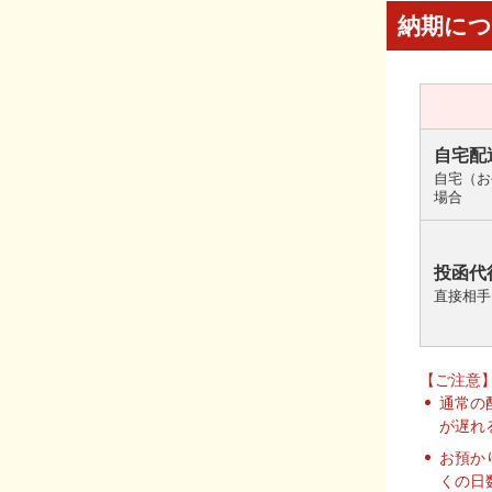
納期に
自宅配
自宅（お
場合
投函代
直接相手
【ご注意
通常の
が遅れ
お預か
くの日