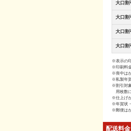
大口割
大口割
大口割
大口割
※表示の
※印刷料
※喪中は
※私製年
※割引対
用枚数
※仕上げ
※年賀状
※郵便は
配送料金