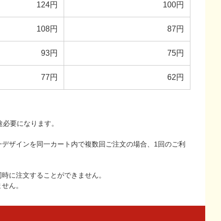
124円
100円
108円
87円
93円
75円
77円
62円
途必要になります。
一デザインを同一カート内で複数回ご注文の場合、1回のご利
同時に注文することができません。
ません。