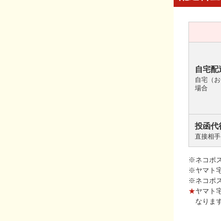
自宅配
自宅（お
場合
投函代
直接相手
※ネコポ
※ヤマト
※ネコポ
★
ヤマト
なりま