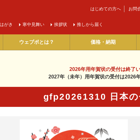
はじめての方へ
お問
はがき
寒中
見舞い
挨拶状
推しから届く
ウェブポとは？
価格・納期
2026年用年賀状の受付は
終了
2027年（未年）用年賀状の受付は
202
gfp20261310 日
に入り