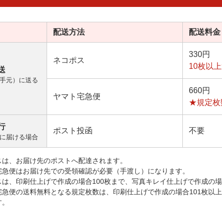
配送方法
配送料金
330円
ネコポス
10枚以
送
手元）に送る
660円
ヤマト宅急便
★規定枚
行
ポスト投函
不要
に届ける場合
スは、お届け先のポストへ配達されます。
宅急便はお届け先での受領確認が必要（手渡し）になります。
スは、印刷仕上げで作成の場合100枚まで、写真キレイ仕上げで作成の場
宅急便の送料無料となる規定枚数は、印刷仕上げで作成の場合101枚以
す。