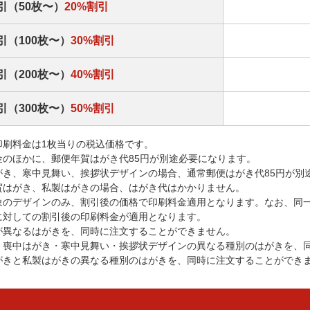
引（50枚〜）
20%割引
引（100枚〜）
30%割引
引（200枚〜）
40%割引
引（300枚〜）
50%割引
印刷料金は1枚当りの税込価格です。
金のほかに、郵便年賀はがき代85円が別途必要になります。
がき、寒中見舞い、挨拶状デザインの場合、通常郵便はがき代85円が別
賀はがき、私製はがきの場合、はがき代はかかりません。
象のデザインのみ、割引後の価格で印刷料金適用となります。なお、同
に対しての割引後の印刷料金が適用となります。
が異なるはがきを、同時に注文することができません。
・喪中はがき・寒中見舞い・挨拶状デザインの異なる種別のはがきを、
がきと私製はがきの異なる種別のはがきを、同時に注文することができ