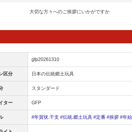
大切な方々へのご挨拶にいかがですか
gfp20261310
ン区分
日本の伝統郷土玩具
分
スタンダード
イター
GFP
ル
#年賀状.干支
#伝統.郷土玩具
#定番
#挨拶
#年始
ライト