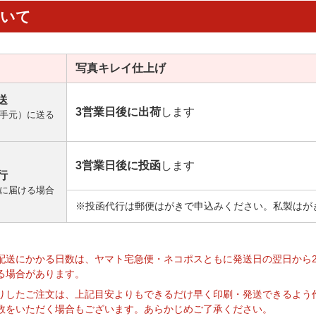
ついて
写真キレイ
仕上げ
送
3営業日後に出荷
します
手元）に送る
3営業日後に投函
します
行
に届ける場合
※投函代行は郵便はがきで申込みください。私製はが
】
配送にかかる日数は、ヤマト宅急便・ネコポスともに発送日の翌日から
る場合があります。
りしたご注文は、上記目安よりもできるだけ早く印刷・発送できるよう
数をいただく場合もございます。あらかじめご了承ください。