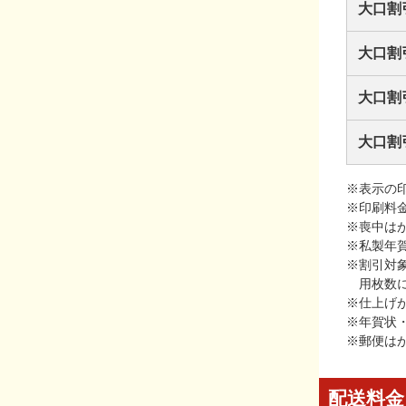
大口割
大口割
大口割
大口割
※表示の
※印刷料
※喪中は
※私製年
※割引対
用枚数
※仕上げ
※年賀状
※郵便は
配送料金