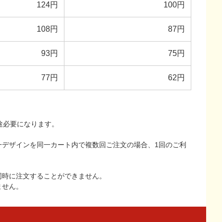
124円
100円
108円
87円
93円
75円
77円
62円
途必要になります。
一デザインを同一カート内で複数回ご注文の場合、1回のご利
同時に注文することができません。
ません。