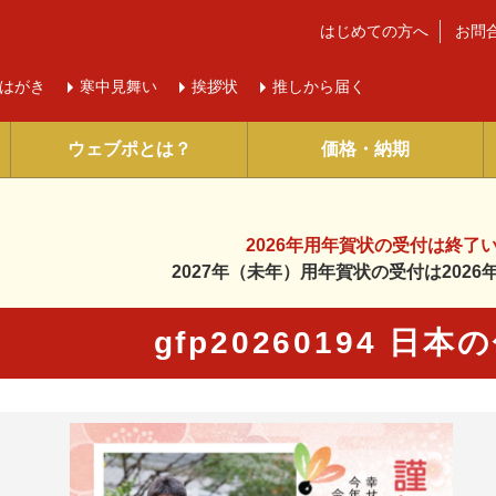
はじめての方へ
お問
はがき
寒中
見舞い
挨拶状
推しから届く
ウェブポとは？
価格・納期
2026年用年賀状の受付は
終了
2027年（未年）用年賀状の受付は
202
gfp20260194 日
に入り