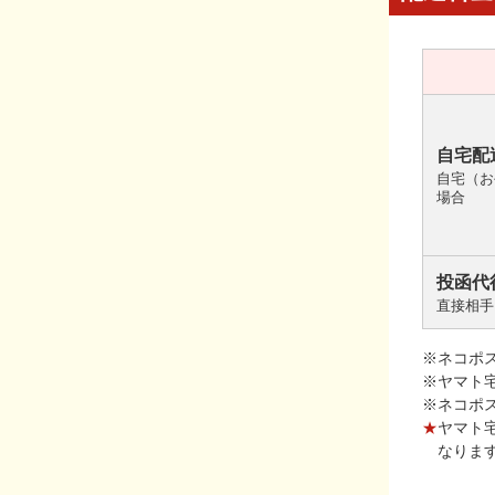
自宅配
自宅（お
場合
投函代
直接相手
※ネコポ
※ヤマト
※ネコポ
★
ヤマト
なりま