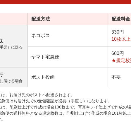
配送方法
配送料金
330円
ネコポス
10枚以
送
手元）に送る
660円
ヤマト宅急便
★規定枚
行
ポスト投函
不要
に届ける場合
スは、お届け先のポストへ配達されます。
宅急便はお届け先での受領確認が必要（手渡し）になります。
スは、印刷仕上げで作成の場合100枚まで、写真キレイ仕上げで作成の場
宅急便の送料無料となる規定枚数は、印刷仕上げで作成の場合101枚以
す。