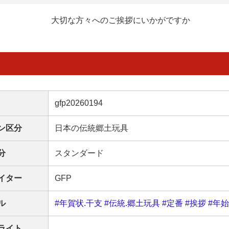
大切な方々へのご挨拶にいかがですか
gfp20260194
ン区分
日本の伝統郷土玩具
分
スタンダード
イター
GFP
ル
#年賀状.干支
#伝統.郷土玩具
#定番
#挨拶
#年始
ライト