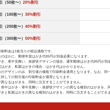
引（50枚〜）
20%割引
引（100枚〜）
30%割引
引（200枚〜）
40%割引
引（300枚〜）
50%割引
印刷料金は1枚当りの税込価格です。
金のほかに、郵便年賀はがき代85円が別途必要になります。
がき、寒中見舞い、挨拶状デザインの場合、通常郵便はがき代85円が別
賀はがき、私製はがきの場合、はがき代はかかりません。
象のデザインのみ、割引後の価格で印刷料金適用となります。なお、同
に対しての割引後の印刷料金が適用となります。
が異なるはがきを、同時に注文することができません。
・喪中はがき・寒中見舞い・挨拶状デザインの異なる種別のはがきを、
がきと私製はがきの異なる種別のはがきを、同時に注文することができ