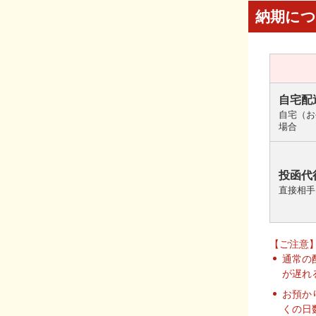
納期に
自宅配
自宅（お
場合
投函代
直接相手
【ご注意
通常の
が遅れ
お預か
くの日