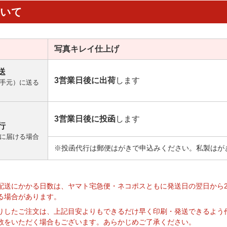
ついて
写真キレイ
仕上げ
送
3営業日後に出荷
します
手元）に送る
3営業日後に投函
します
行
に届ける場合
※投函代行は郵便はがきで申込みください。私製はが
】
配送にかかる日数は、ヤマト宅急便・ネコポスともに発送日の翌日から
る場合があります。
りしたご注文は、上記目安よりもできるだけ早く印刷・発送できるよう
数をいただく場合もございます。あらかじめご了承ください。