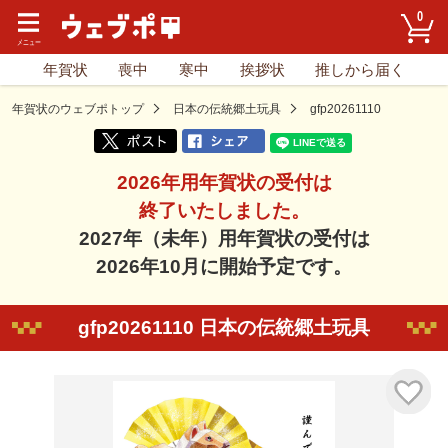
0
年賀状
喪中
寒中
挨拶状
推しから届く
年賀状のウェブポトップ
日本の伝統郷土玩具
gfp20261110
2026年用年賀状の受付は
終了いたしました。
2027年（未年）用年賀状の受付は
2026年10月に開始予定です。
gfp20261110 日本の伝統郷土玩具
気に入り