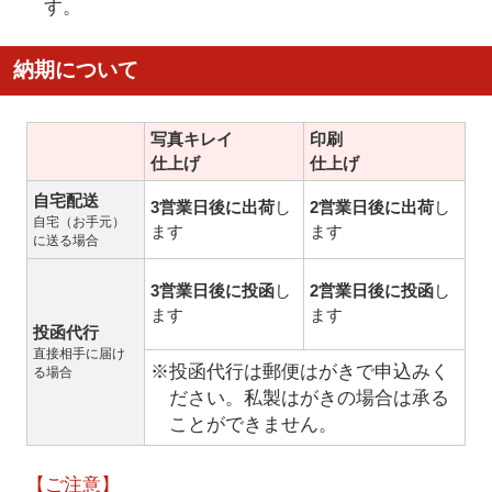
す。
納期について
写真キレイ
印刷
仕上げ
仕上げ
自宅配送
3営業日後に出荷
し
2営業日後に出荷
し
自宅（お手元）
ます
ます
に送る場合
3営業日後に投函
し
2営業日後に投函
し
ます
ます
投函代行
直接相手に届け
※投函代行は郵便はがきで申込みく
る場合
ださい。私製はがきの場合は承る
ことができません。
【ご注意】