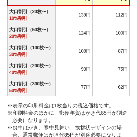
大口割引（20枚〜）
139円
112円
10%割引
大口割引（50枚〜）
124円
100円
20%割引
大口割引（100枚〜）
108円
87円
30%割引
大口割引（200枚〜）
93円
75円
40%割引
大口割引（300枚〜）
77円
62円
50%割引
※表示の印刷料金は1枚当りの税込価格です。
※印刷料金のほかに、郵便年賀はがき代85円が別途
必要になります。
※喪中はがき、寒中見舞い、挨拶状デザインの場
合、通常郵便はがき代85円が別途必要になりま