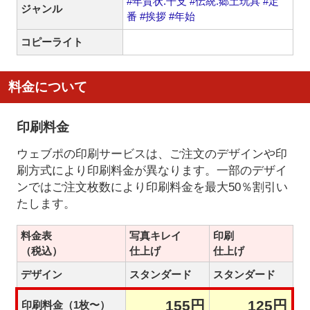
#年賀状.干支
#伝統.郷土玩具
#定
ジャンル
番
#挨拶
#年始
コピーライト
料金について
印刷料金
ウェブポの印刷サービスは、ご注文のデザインや印
刷方式により印刷料金が異なります。一部のデザイ
ンではご注文枚数により印刷料金を最大50％割引い
たします。
料金表
写真キレイ
印刷
（税込）
仕上げ
仕上げ
デザイン
スタンダード
スタンダード
155円
125円
印刷料金（1枚〜）