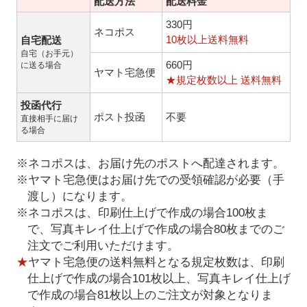
配送方法
配送料金
330円
ネコポス
10枚以上送料無料
自宅配送
自宅（お手元）
660円
に送る場合
ヤマト宅急便
★規定枚数以上 送料無料
投函代行
ポスト投函
不要
直接相手に届け
る場合
※ネコポスは、お届け先のポストへ配達されます。
※ヤマト宅急便はお届け先での受領確認が必要（手
渡し）になります。
※ネコポスは、印刷仕上げで作成の場合100枚ま
で、写真キレイ仕上げで作成の場合80枚までのご
注文でご利用いただけます。
★
ヤマト宅急便の送料無料となる規定枚数は、印刷
仕上げで作成の場合101枚以上、写真キレイ仕上げ
で作成の場合81枚以上のご注文が対象となりま