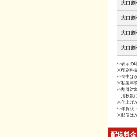
大口割
大口割
大口割
大口割
※表示の
※印刷料
※喪中は
※私製年
※割引対
用枚数
※仕上げ
※年賀状
※郵便は
配送料金