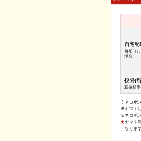
自宅配
自宅（お
場合
投函代
直接相手
※ネコポ
※ヤマト
※ネコポ
★
ヤマト
なりま