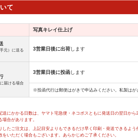
ついて
写真キレイ
仕上げ
送
3営業日後に出荷
します
手元）に送る
3営業日後に投函
します
行
に届ける場合
※投函代行は郵便はがきで申込みください。私製はが
】
配送にかかる日数は、ヤマト宅急便・ネコポスともに発送日の翌日から
る場合があります。
りしたご注文は、上記目安よりもできるだけ早く印刷・発送できるよう
数をいただく場合もございます。あらかじめご了承ください。