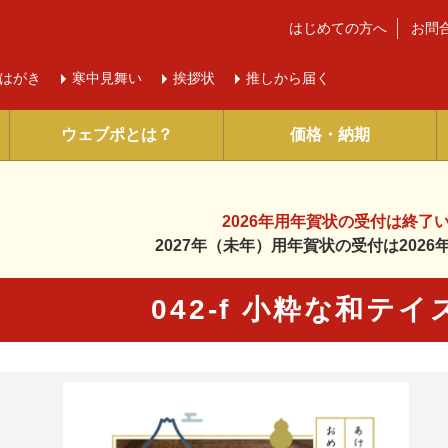
はじめての方へ
お問
はがき
寒中
見舞い
挨拶状
推しから届く
ウェブポとは？
価格・納期
2026年用年賀状の受付は
終了
2027年（未年）用年賀状の受付は
202
042-f 小粋な和テ
に入り