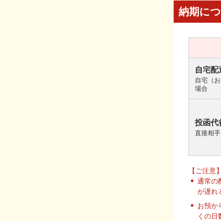
納期に
自宅配
自宅（お
場合
投函代
直接相手
【ご注意
通常の
が遅れ
お預か
くの日