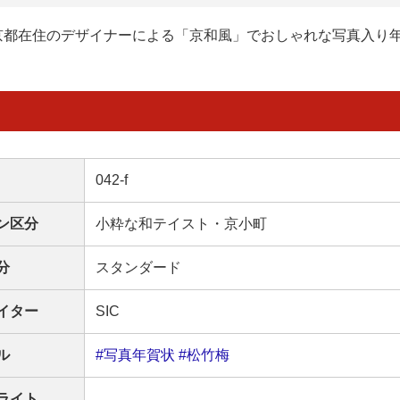
京都在住のデザイナーによる「京和風」でおしゃれな写真入り
042-f
ン区分
小粋な和テイスト・京小町
分
スタンダード
イター
SIC
ル
#写真年賀状
#松竹梅
ライト