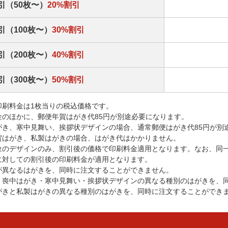
引（50枚〜）
20%割引
引（100枚〜）
30%割引
引（200枚〜）
40%割引
引（300枚〜）
50%割引
印刷料金は1枚当りの税込価格です。
金のほかに、郵便年賀はがき代85円が別途必要になります。
がき、寒中見舞い、挨拶状デザインの場合、通常郵便はがき代85円が別
賀はがき、私製はがきの場合、はがき代はかかりません。
象のデザインのみ、割引後の価格で印刷料金適用となります。なお、同
に対しての割引後の印刷料金が適用となります。
が異なるはがきを、同時に注文することができません。
・喪中はがき・寒中見舞い・挨拶状デザインの異なる種別のはがきを、
がきと私製はがきの異なる種別のはがきを、同時に注文することができ