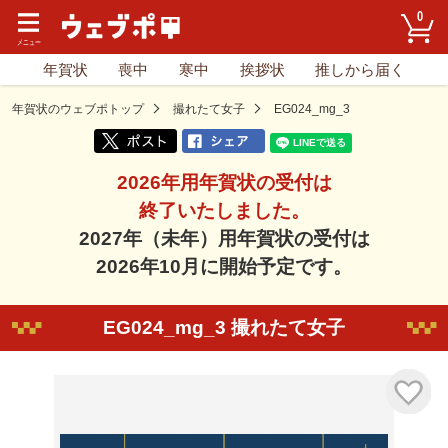
0
年賀状
喪中
寒中
挨拶状
推しから届く
年賀状のウェブポトップ
撮れたて女子
EG024_mg_3
2026年用年賀状の受付は
終了いたしました。
2027年（未年）用年賀状の受付は
2026年10月に開始予定です。
EG024_mg_3 撮れたて女子
気に入り