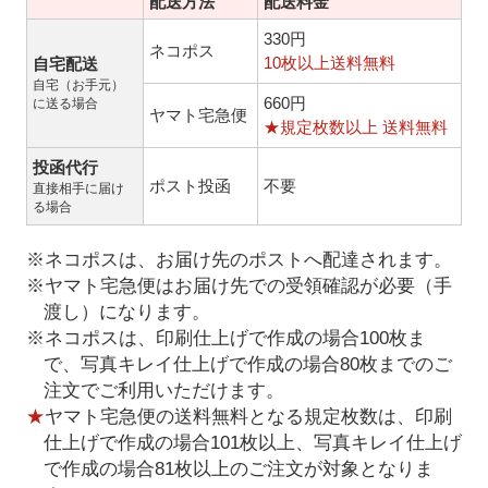
配送方法
配送料金
330円
ネコポス
10枚以上送料無料
自宅配送
自宅（お手元）
660円
に送る場合
ヤマト宅急便
★規定枚数以上 送料無料
投函代行
ポスト投函
不要
直接相手に届け
る場合
※ネコポスは、お届け先のポストへ配達されます。
※ヤマト宅急便はお届け先での受領確認が必要（手
渡し）になります。
※ネコポスは、印刷仕上げで作成の場合100枚ま
で、写真キレイ仕上げで作成の場合80枚までのご
注文でご利用いただけます。
★
ヤマト宅急便の送料無料となる規定枚数は、印刷
仕上げで作成の場合101枚以上、写真キレイ仕上げ
で作成の場合81枚以上のご注文が対象となりま