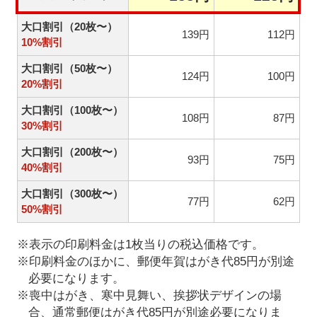
大口割引（20枚〜）
139円
112円
10%割引
大口割引（50枚〜）
124円
100円
20%割引
大口割引（100枚〜）
108円
87円
30%割引
大口割引（200枚〜）
93円
75円
40%割引
大口割引（300枚〜）
77円
62円
50%割引
※表示の印刷料金は1枚当りの税込価格です。
※印刷料金のほかに、郵便年賀はがき代85円が別途
必要になります。
※喪中はがき、寒中見舞い、挨拶状デザインの場
合、通常郵便はがき代85円が別途必要になりま