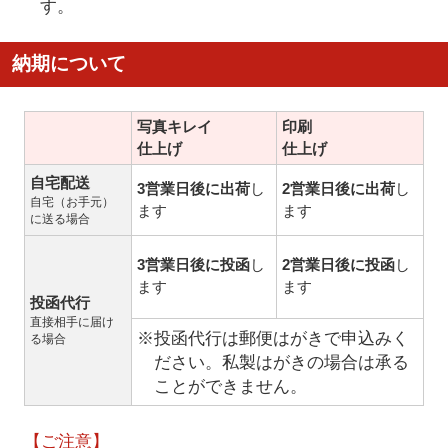
す。
納期について
写真キレイ
印刷
仕上げ
仕上げ
自宅配送
3営業日後に出荷
し
2営業日後に出荷
し
自宅（お手元）
ます
ます
に送る場合
3営業日後に投函
し
2営業日後に投函
し
ます
ます
投函代行
直接相手に届け
※投函代行は郵便はがきで申込みく
る場合
ださい。私製はがきの場合は承る
ことができません。
【ご注意】