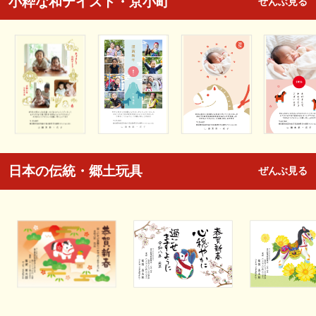
小粋な和テイスト・京小町
ぜんぶ見る
日本の伝統・郷土玩具
ぜんぶ見る