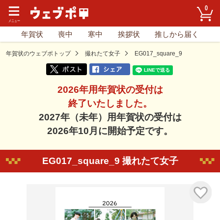
0
年賀状
喪中
寒中
挨拶状
推しから届く
年賀状のウェブポトップ
撮れたて女子
EG017_square_9
2026年用年賀状の受付は
終了いたしました。
2027年（未年）用年賀状の受付は
2026年10月に開始予定です。
EG017_square_9 撮れたて女子
気に入り