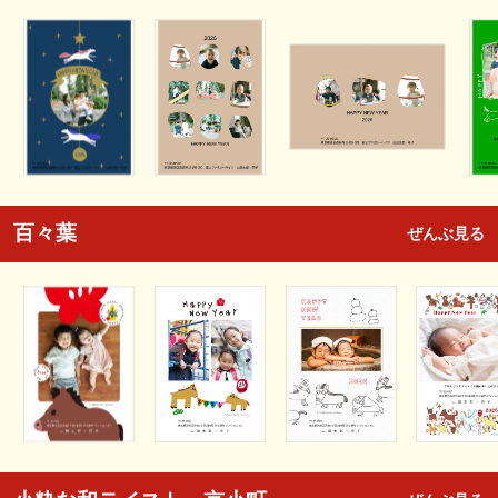
百々葉
ぜんぶ見る