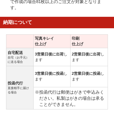
で作成の場合81枚以上のご注文が対象となりま
す。
納期について
写真キレイ
印刷
仕上げ
仕上げ
自宅配送
3営業日後に出荷
し
2営業日後に出荷
し
自宅（お手元）
ます
ます
に送る場合
3営業日後に投函
し
2営業日後に投函
し
ます
ます
投函代行
直接相手に届け
※投函代行は郵便はがきで申込みく
る場合
ださい。私製はがきの場合は承る
ことができません。