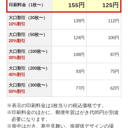
155円
125円
印刷料金（1枚〜）
大口割引（20枚〜）
139円
112円
10%割引
大口割引（50枚〜）
124円
100円
20%割引
大口割引（100枚〜）
108円
87円
30%割引
大口割引（200枚〜）
93円
75円
40%割引
大口割引（300枚〜）
77円
62円
50%割引
※表示の印刷料金は1枚当りの税込価格です。
※印刷料金のほかに、郵便年賀はがき代85円が別途
必要になります。
※喪中はがき、寒中見舞い、挨拶状デザインの場