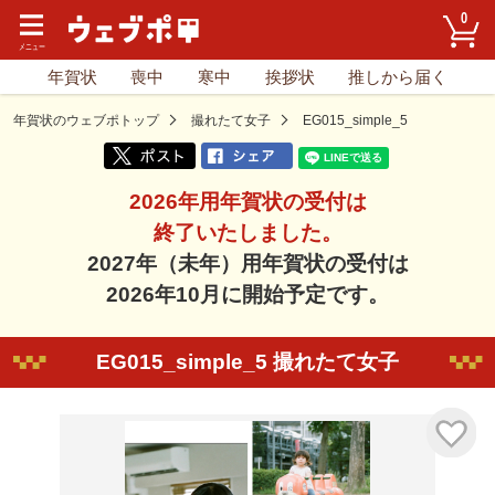
0
年賀状
喪中
寒中
挨拶状
推しから届く
年賀状のウェブポトップ
撮れたて女子
EG015_simple_5
2026年用年賀状の受付は
終了いたしました。
2027年（未年）用年賀状の受付は
2026年10月に開始予定です。
EG015_simple_5 撮れたて女子
気に入り