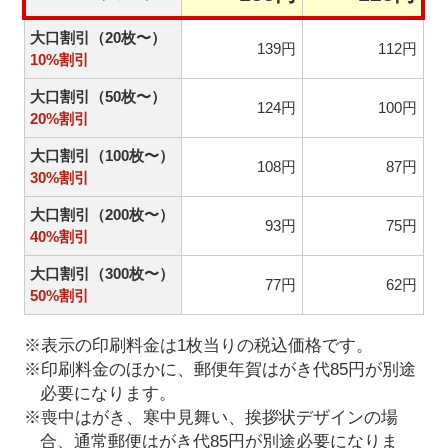
大口割引（20枚〜）
139円
112円
10%割引
大口割引（50枚〜）
124円
100円
20%割引
大口割引（100枚〜）
108円
87円
30%割引
大口割引（200枚〜）
93円
75円
40%割引
大口割引（300枚〜）
77円
62円
50%割引
※表示の印刷料金は1枚当りの税込価格です。
※印刷料金のほかに、郵便年賀はがき代85円が別途
必要になります。
※喪中はがき、寒中見舞い、挨拶状デザインの場
合、通常郵便はがき代85円が別途必要になりま