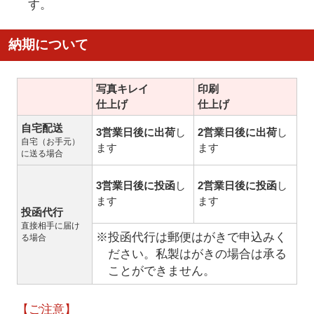
す。
納期について
写真キレイ
印刷
仕上げ
仕上げ
自宅配送
3営業日後に出荷
し
2営業日後に出荷
し
自宅（お手元）
ます
ます
に送る場合
3営業日後に投函
し
2営業日後に投函
し
ます
ます
投函代行
直接相手に届け
※投函代行は郵便はがきで申込みく
る場合
ださい。私製はがきの場合は承る
ことができません。
【ご注意】