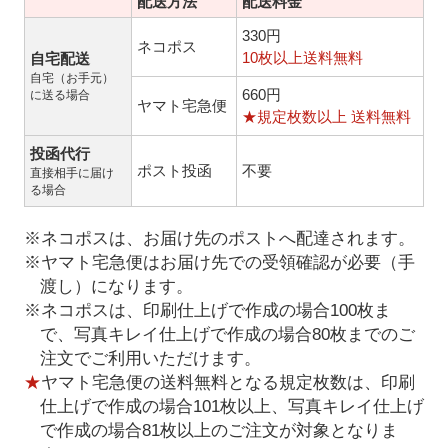
配送方法
配送料金
330円
ネコポス
10枚以上送料無料
自宅配送
自宅（お手元）
660円
に送る場合
ヤマト宅急便
★規定枚数以上 送料無料
投函代行
ポスト投函
不要
直接相手に届け
る場合
※ネコポスは、お届け先のポストへ配達されます。
※ヤマト宅急便はお届け先での受領確認が必要（手
渡し）になります。
※ネコポスは、印刷仕上げで作成の場合100枚ま
で、写真キレイ仕上げで作成の場合80枚までのご
注文でご利用いただけます。
★
ヤマト宅急便の送料無料となる規定枚数は、印刷
仕上げで作成の場合101枚以上、写真キレイ仕上げ
で作成の場合81枚以上のご注文が対象となりま