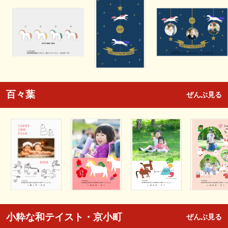
百々葉
ぜんぶ見る
小粋な和テイスト・京小町
ぜんぶ見る