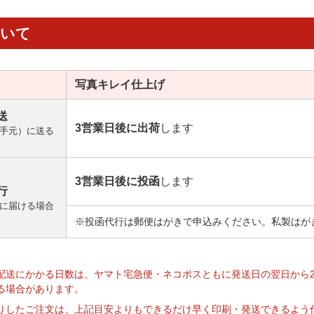
ついて
写真キレイ
仕上げ
送
3営業日後に出荷
します
手元）に送る
3営業日後に投函
します
行
に届ける場合
※投函代行は郵便はがきで申込みください。私製はが
】
配送にかかる日数は、ヤマト宅急便・ネコポスともに発送日の翌日から
る場合があります。
りしたご注文は、上記目安よりもできるだけ早く印刷・発送できるよう