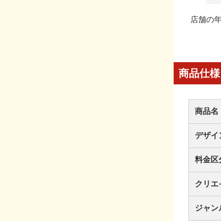
店舗の
商品仕様
商品名
デザイ
料金区
クリエ
ジャン