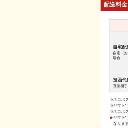
配送料金
自宅配
自宅（お
場合
投函代
直接相手
※ネコポ
※ヤマト
※ネコポ
★
ヤマト
なりま