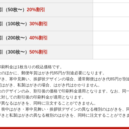
引（50枚〜）
20%割引
引（100枚〜）
30%割引
引（200枚〜）
40%割引
引（300枚〜）
50%割引
印刷料金は1枚当りの税込価格です。
金のほかに、郵便年賀はがき代85円が別途必要になります。
がき、寒中見舞い、挨拶状デザインの場合、通常郵便はがき代85円が別
賀はがき、私製はがきの場合、はがき代はかかりません。
象のデザインのみ、割引後の価格で印刷料金適用となります。なお、同
に対しての割引後の印刷料金が適用となります。
が異なるはがきを、同時に注文することができません。
・喪中はがき・寒中見舞い・挨拶状デザインの異なる種別のはがきを、
がきと私製はがきの異なる種別のはがきを、同時に注文することができ