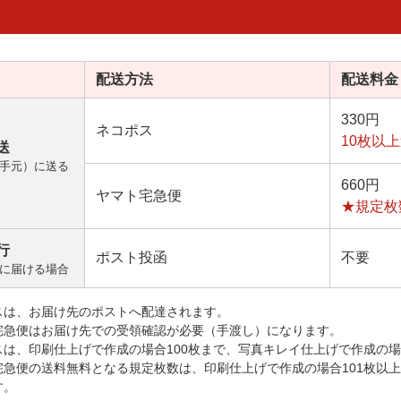
配送方法
配送料金
330円
ネコポス
10枚以
送
手元）に送る
660円
ヤマト宅急便
★規定枚
行
ポスト投函
不要
に届ける場合
スは、お届け先のポストへ配達されます。
宅急便はお届け先での受領確認が必要（手渡し）になります。
スは、印刷仕上げで作成の場合100枚まで、写真キレイ仕上げで作成の場
宅急便の送料無料となる規定枚数は、印刷仕上げで作成の場合101枚以
す。