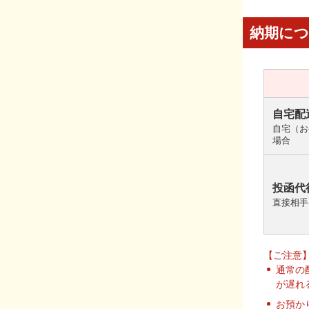
納期に
自宅配
自宅（お
場合
投函代
直接相手
【ご注意
通常の
が遅れ
お預か