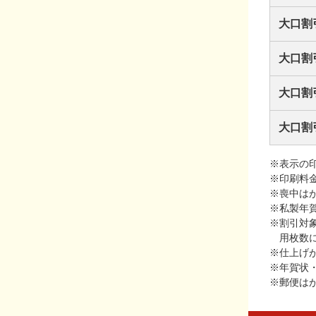
大口割
大口割
大口割
大口割
※表示の
※印刷料
※喪中は
※私製年
※割引対
用枚数
※仕上げ
※年賀状
※郵便は