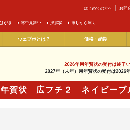
はじめての方へ
お問
はがき
寒中
見舞い
挨拶状
推しから届く
ウェブポとは？
価格・納期
2026年用年賀状の受付は
終了
2027年（未年）用年賀状の受付は
202
年賀状 広フチ２ ネイビーブ
に入り