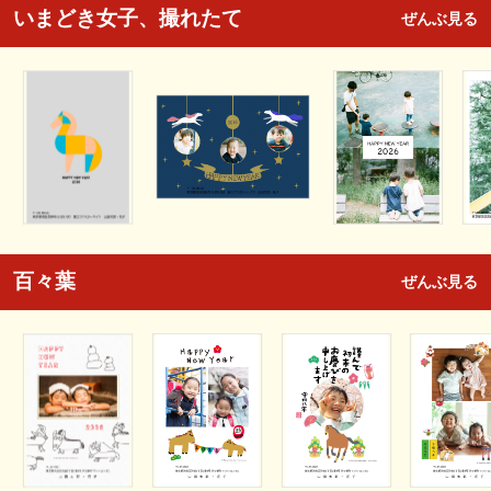
いまどき女子、撮れたて
ぜんぶ見る
百々葉
ぜんぶ見る