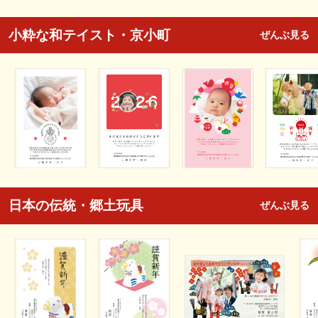
小粋な和テイスト・京小町
ぜんぶ見る
日本の伝統・郷土玩具
ぜんぶ見る