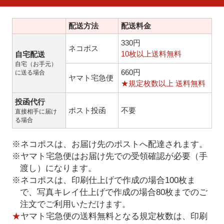
配送方法
配送料金
330円
ネコポス
10枚以上送料無料
自宅配送
自宅（お手元）
660円
に送る場合
ヤマト宅急便
★規定枚数以上 送料無料
投函代行
ポスト投函
不要
直接相手に届け
る場合
※ネコポスは、お届け先のポストへ配達されます。
※ヤマト宅急便はお届け先での受領確認が必要（手
渡し）になります。
※ネコポスは、印刷仕上げで作成の場合100枚ま
で、写真キレイ仕上げで作成の場合80枚までのご
注文でご利用いただけます。
★
ヤマト宅急便の送料無料となる規定枚数は、印刷