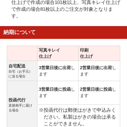
仕上げで作成の場合101枚以上、写真キレイ仕上げ
で作成の場合81枚以上のご注文が対象となりま
す。
納期について
写真キレイ
印刷
仕上げ
仕上げ
自宅配送
3営業日後に出荷
し
2営業日後に出荷
し
自宅（お手元）
ます
ます
に送る場合
3営業日後に投函
し
2営業日後に投函
し
ます
ます
投函代行
直接相手に届け
※投函代行は郵便はがきで申込みく
る場合
ださい。私製はがきの場合は承る
ことができません。