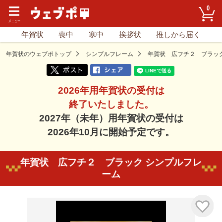
0
年賀状
喪中
寒中
挨拶状
推しから届く
年賀状のウェブポトップ
シンプルフレーム
年賀状 広フチ２ ブラッ
2026年用年賀状の受付は
終了いたしました。
2027年（未年）用年賀状の受付は
2026年10月に開始予定です。
年賀状 広フチ２ ブラック シンプルフレ
ーム
気に入り