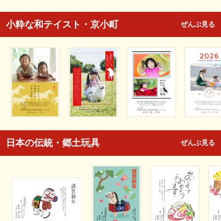
小粋な和テイスト・京小町
ぜんぶ見る
日本の伝統・郷土玩具
ぜんぶ見る