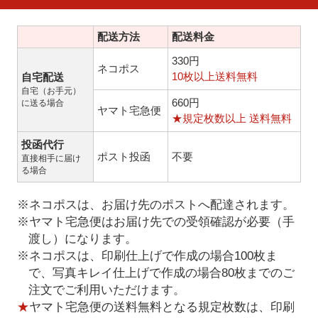
配送方法
配送料金
330円
ネコポス
10枚以上送料無料
自宅配送
自宅（お手元）
660円
に送る場合
ヤマト宅急便
★規定枚数以上 送料無料
投函代行
ポスト投函
不要
直接相手に届け
る場合
※ネコポスは、お届け先のポストへ配達されます。
※ヤマト宅急便はお届け先での受領確認が必要（手
渡し）になります。
※ネコポスは、印刷仕上げで作成の場合100枚ま
で、写真キレイ仕上げで作成の場合80枚までのご
注文でご利用いただけます。
★
ヤマト宅急便の送料無料となる規定枚数は、印刷