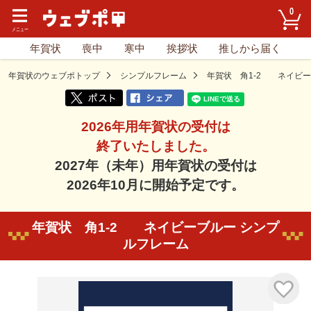
0
年賀状
喪中
寒中
挨拶状
推しから届く
年賀状のウェブポトップ
シンプルフレーム
年賀状 角1-2 ネイビ
2026年用年賀状の受付は
終了いたしました。
2027年（未年）用年賀状の受付は
2026年10月に開始予定です。
年賀状 角1-2 ネイビーブルー シンプ
ルフレーム
気に入り