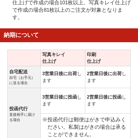
仕上げで作成の場合101枚以上、写真キレイ仕上げ
で作成の場合81枚以上のご注文が対象となりま
す。
納期について
写真キレイ
印刷
仕上げ
仕上げ
自宅配送
3営業日後に出荷
し
2営業日後に出荷
し
自宅（お手元）
ます
ます
に送る場合
3営業日後に投函
し
2営業日後に投函
し
ます
ます
投函代行
直接相手に届け
※投函代行は郵便はがきで申込みく
る場合
ださい。私製はがきの場合は承る
ことができません。