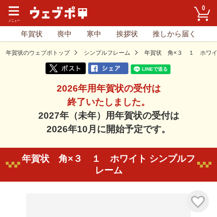
0
年賀状
喪中
寒中
挨拶状
推しから届く
年賀状のウェブポトップ
シンプルフレーム
年賀状 角×３ １ ホワ
2026年用年賀状の受付は
終了いたしました。
2027年（未年）用年賀状の受付は
2026年10月に開始予定です。
年賀状 角×３ １ ホワイト シンプルフ
レーム
気に入り