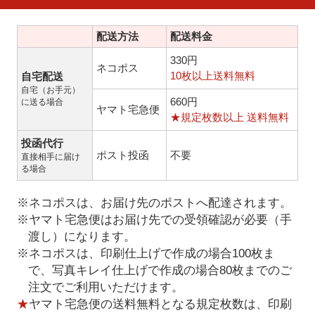
配送方法
配送料金
330円
ネコポス
10枚以上送料無料
自宅配送
自宅（お手元）
660円
に送る場合
ヤマト宅急便
★規定枚数以上 送料無料
投函代行
ポスト投函
不要
直接相手に届け
る場合
※ネコポスは、お届け先のポストへ配達されます。
※ヤマト宅急便はお届け先での受領確認が必要（手
渡し）になります。
※ネコポスは、印刷仕上げで作成の場合100枚ま
で、写真キレイ仕上げで作成の場合80枚までのご
注文でご利用いただけます。
★
ヤマト宅急便の送料無料となる規定枚数は、印刷