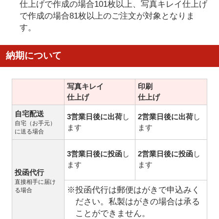
仕上げで作成の場合101枚以上、写真キレイ仕上げ
で作成の場合81枚以上のご注文が対象となりま
す。
納期について
写真キレイ
印刷
仕上げ
仕上げ
自宅配送
3営業日後に出荷
し
2営業日後に出荷
し
自宅（お手元）
ます
ます
に送る場合
3営業日後に投函
し
2営業日後に投函
し
ます
ます
投函代行
直接相手に届け
※投函代行は郵便はがきで申込みく
る場合
ださい。私製はがきの場合は承る
ことができません。