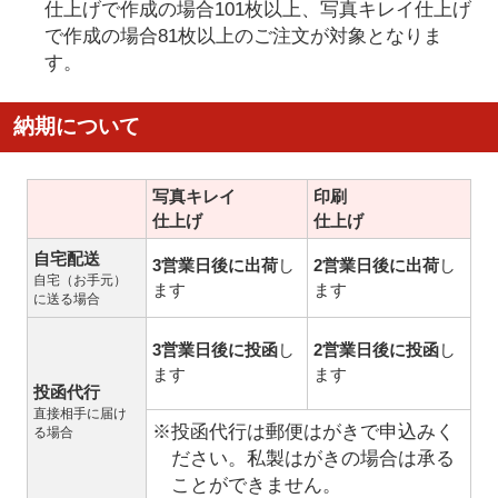
仕上げで作成の場合101枚以上、写真キレイ仕上げ
で作成の場合81枚以上のご注文が対象となりま
す。
納期について
写真キレイ
印刷
仕上げ
仕上げ
自宅配送
3営業日後に出荷
し
2営業日後に出荷
し
自宅（お手元）
ます
ます
に送る場合
3営業日後に投函
し
2営業日後に投函
し
ます
ます
投函代行
直接相手に届け
※投函代行は郵便はがきで申込みく
る場合
ださい。私製はがきの場合は承る
ことができません。