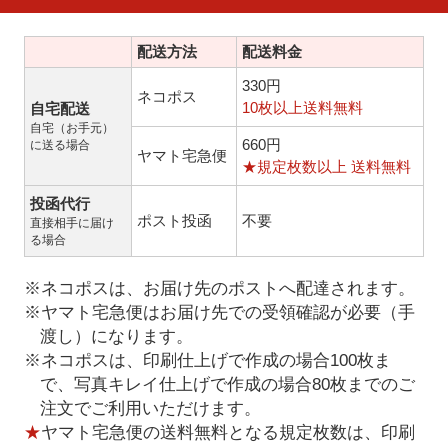
配送方法
配送料金
330円
ネコポス
10枚以上送料無料
自宅配送
自宅（お手元）
660円
に送る場合
ヤマト宅急便
★規定枚数以上 送料無料
投函代行
ポスト投函
不要
直接相手に届け
る場合
※ネコポスは、お届け先のポストへ配達されます。
※ヤマト宅急便はお届け先での受領確認が必要（手
渡し）になります。
※ネコポスは、印刷仕上げで作成の場合100枚ま
で、写真キレイ仕上げで作成の場合80枚までのご
注文でご利用いただけます。
★
ヤマト宅急便の送料無料となる規定枚数は、印刷