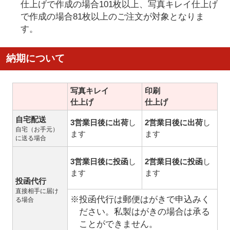
仕上げで作成の場合101枚以上、写真キレイ仕上げ
で作成の場合81枚以上のご注文が対象となりま
す。
納期について
写真キレイ
印刷
仕上げ
仕上げ
自宅配送
3営業日後に出荷
し
2営業日後に出荷
し
自宅（お手元）
ます
ます
に送る場合
3営業日後に投函
し
2営業日後に投函
し
ます
ます
投函代行
直接相手に届け
※投函代行は郵便はがきで申込みく
る場合
ださい。私製はがきの場合は承る
ことができません。