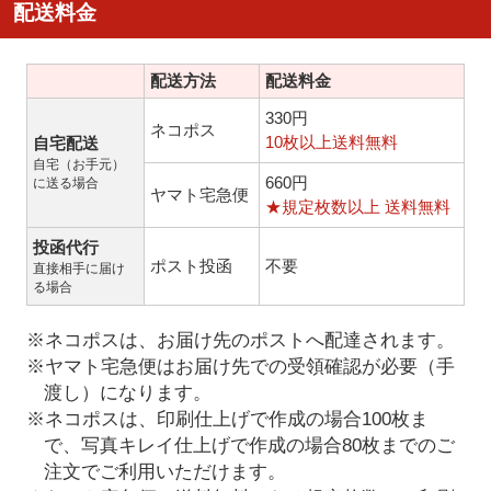
配送料金
配送方法
配送料金
330円
ネコポス
10枚以上送料無料
自宅配送
自宅（お手元）
660円
に送る場合
ヤマト宅急便
★規定枚数以上 送料無料
投函代行
ポスト投函
不要
直接相手に届け
る場合
※ネコポスは、お届け先のポストへ配達されます。
※ヤマト宅急便はお届け先での受領確認が必要（手
渡し）になります。
※ネコポスは、印刷仕上げで作成の場合100枚ま
で、写真キレイ仕上げで作成の場合80枚までのご
注文でご利用いただけます。