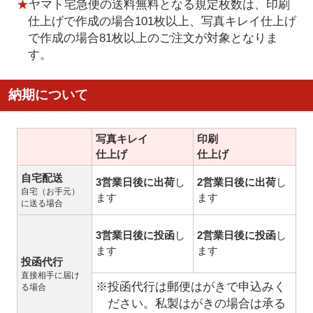
★
ヤマト宅急便の送料無料となる規定枚数は、印刷
仕上げで作成の場合101枚以上、写真キレイ仕上げ
で作成の場合81枚以上のご注文が対象となりま
す。
納期について
写真キレイ
印刷
仕上げ
仕上げ
自宅配送
3営業日後に出荷
し
2営業日後に出荷
し
自宅（お手元）
ます
ます
に送る場合
3営業日後に投函
し
2営業日後に投函
し
ます
ます
投函代行
直接相手に届け
※投函代行は郵便はがきで申込みく
る場合
ださい。私製はがきの場合は承る