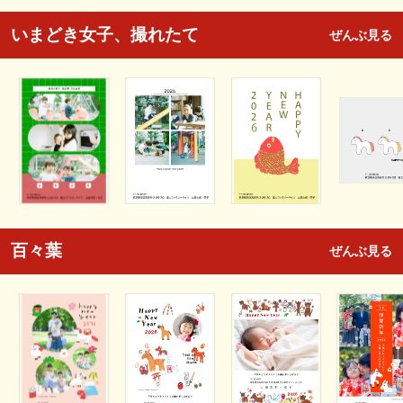
いまどき女子、撮れたて
ぜんぶ見る
百々葉
ぜんぶ見る