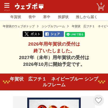
0
年賀状
喪中
寒中
挨拶状
推しから届く
年賀状のウェブポトップ
シンプルフレーム
年賀状 広フチ１ ネイビ
2026年用年賀状の受付は
終了いたしました。
2027年（未年）用年賀状の受付は
2026年10月に開始予定です。
年賀状 広フチ１ ネイビーブルー シンプ
ルフレーム
気に入り