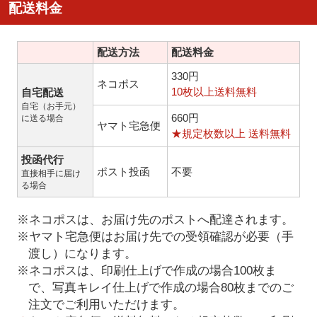
配送料金
配送方法
配送料金
330円
ネコポス
10枚以上送料無料
自宅配送
自宅（お手元）
660円
に送る場合
ヤマト宅急便
★規定枚数以上 送料無料
投函代行
ポスト投函
不要
直接相手に届け
る場合
※ネコポスは、お届け先のポストへ配達されます。
※ヤマト宅急便はお届け先での受領確認が必要（手
渡し）になります。
※ネコポスは、印刷仕上げで作成の場合100枚ま
で、写真キレイ仕上げで作成の場合80枚までのご
注文でご利用いただけます。