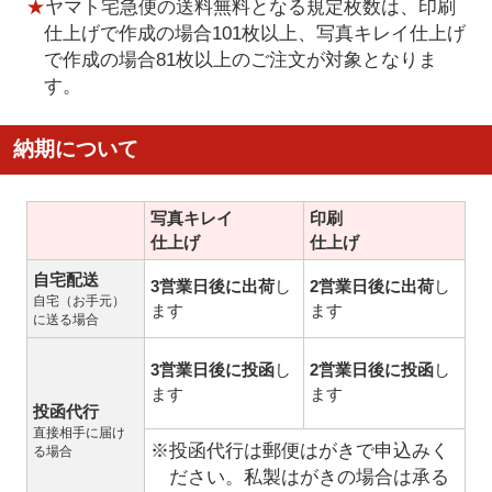
★
ヤマト宅急便の送料無料となる規定枚数は、印刷
仕上げで作成の場合101枚以上、写真キレイ仕上げ
で作成の場合81枚以上のご注文が対象となりま
す。
納期について
写真キレイ
印刷
仕上げ
仕上げ
自宅配送
3営業日後に出荷
し
2営業日後に出荷
し
自宅（お手元）
ます
ます
に送る場合
3営業日後に投函
し
2営業日後に投函
し
ます
ます
投函代行
直接相手に届け
※投函代行は郵便はがきで申込みく
る場合
ださい。私製はがきの場合は承る