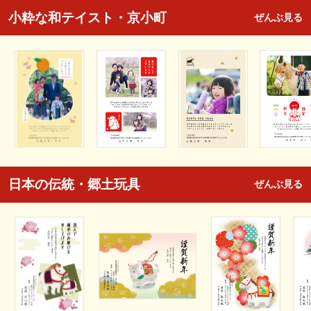
小粋な和テイスト・京小町
ぜんぶ見る
日本の伝統・郷土玩具
ぜんぶ見る