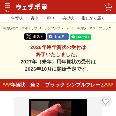
0
年賀状
喪中
寒中
挨拶状
推しから届く
年賀状のウェブポトップ
シンプルフレーム
年賀状 角２ ブラック
2026年用年賀状の受付は
終了いたしました。
2027年（未年）用年賀状の受付は
2026年10月に開始予定です。
年賀状 角２ ブラック シンプルフレーム
気に入り