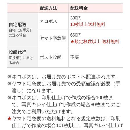
配送方法
配送料金
330円
ネコポス
10枚以上送料無料
自宅配送
自宅（お手元）
660円
に送る場合
ヤマト宅急便
★規定枚数以上 送料無料
投函代行
ポスト投函
不要
直接相手に届け
る場合
※ネコポスは、お届け先のポストへ配達されます。
※ヤマト宅急便はお届け先での受領確認が必要（手
渡し）になります。
※ネコポスは、印刷仕上げで作成の場合100枚ま
で、写真キレイ仕上げで作成の場合80枚までのご
注文でご利用いただけます。
★
ヤマト宅急便の送料無料となる規定枚数は、印刷
仕上げで作成の場合101枚以上、写真キレイ仕上げ