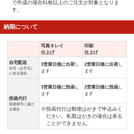
で作成の場合81枚以上のご注文が対象となりま
す。
納期について
写真キレイ
印刷
仕上げ
仕上げ
自宅配送
3営業日後に出荷
し
2営業日後に出荷
し
自宅（お手元）
ます
ます
に送る場合
3営業日後に投函
し
2営業日後に投函
し
ます
ます
投函代行
直接相手に届け
※投函代行は郵便はがきで申込みく
る場合
ださい。私製はがきの場合は承る
ことができません。