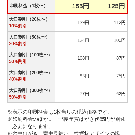
155円
125円
印刷料金（1枚〜）
大口割引（20枚〜）
139円
112円
10%割引
大口割引（50枚〜）
124円
100円
20%割引
大口割引（100枚〜）
108円
87円
30%割引
大口割引（200枚〜）
93円
75円
40%割引
大口割引（300枚〜）
77円
62円
50%割引
※表示の印刷料金は1枚当りの税込価格です。
※印刷料金のほかに、郵便年賀はがき代85円が別途
必要になります。
※喪中はがき、寒中見舞い、挨拶状デザインの場