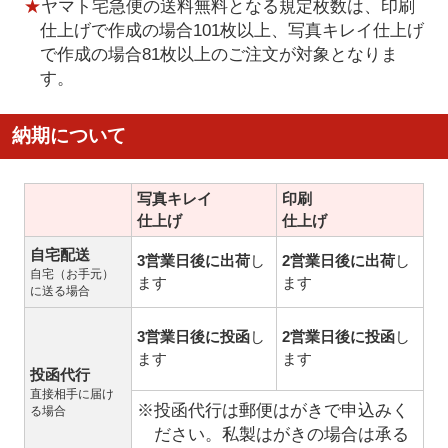
★
ヤマト宅急便の送料無料となる規定枚数は、印刷
仕上げで作成の場合101枚以上、写真キレイ仕上げ
で作成の場合81枚以上のご注文が対象となりま
す。
納期について
写真キレイ
印刷
仕上げ
仕上げ
自宅配送
3営業日後に出荷
し
2営業日後に出荷
し
自宅（お手元）
ます
ます
に送る場合
3営業日後に投函
し
2営業日後に投函
し
ます
ます
投函代行
直接相手に届け
※投函代行は郵便はがきで申込みく
る場合
ださい。私製はがきの場合は承る