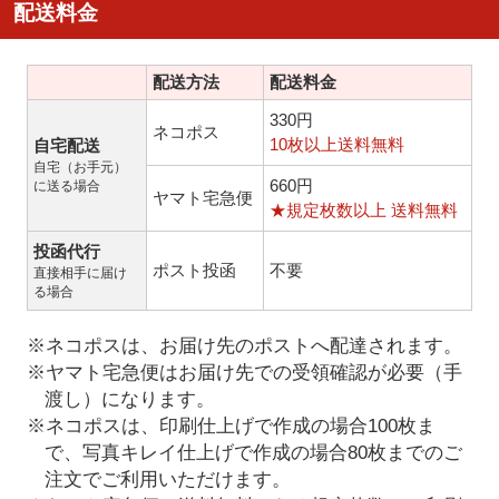
配送料金
配送方法
配送料金
330円
ネコポス
10枚以上送料無料
自宅配送
自宅（お手元）
660円
に送る場合
ヤマト宅急便
★規定枚数以上 送料無料
投函代行
ポスト投函
不要
直接相手に届け
る場合
※ネコポスは、お届け先のポストへ配達されます。
※ヤマト宅急便はお届け先での受領確認が必要（手
渡し）になります。
※ネコポスは、印刷仕上げで作成の場合100枚ま
で、写真キレイ仕上げで作成の場合80枚までのご
注文でご利用いただけます。