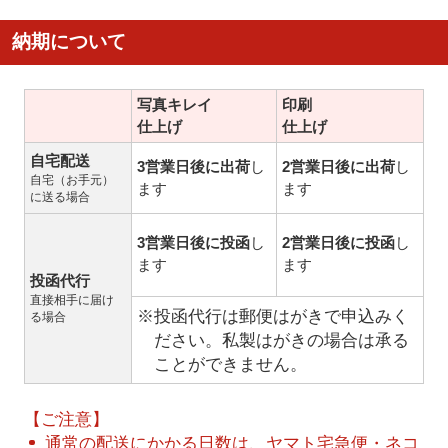
納期について
写真キレイ
印刷
仕上げ
仕上げ
自宅配送
3営業日後に出荷
し
2営業日後に出荷
し
自宅（お手元）
ます
ます
に送る場合
3営業日後に投函
し
2営業日後に投函
し
ます
ます
投函代行
直接相手に届け
※投函代行は郵便はがきで申込みく
る場合
ださい。私製はがきの場合は承る
ことができません。
【ご注意】
通常の配送にかかる日数は、ヤマト宅急便・ネコ