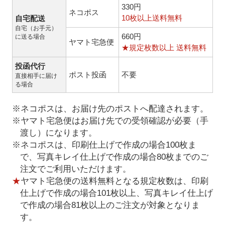
330円
ネコポス
10枚以上送料無料
自宅配送
自宅（お手元）
660円
に送る場合
ヤマト宅急便
★規定枚数以上 送料無料
投函代行
ポスト投函
不要
直接相手に届け
る場合
※ネコポスは、お届け先のポストへ配達されます。
※ヤマト宅急便はお届け先での受領確認が必要（手
渡し）になります。
※ネコポスは、印刷仕上げで作成の場合100枚ま
で、写真キレイ仕上げで作成の場合80枚までのご
注文でご利用いただけます。
★
ヤマト宅急便の送料無料となる規定枚数は、印刷
仕上げで作成の場合101枚以上、写真キレイ仕上げ
で作成の場合81枚以上のご注文が対象となりま
す。