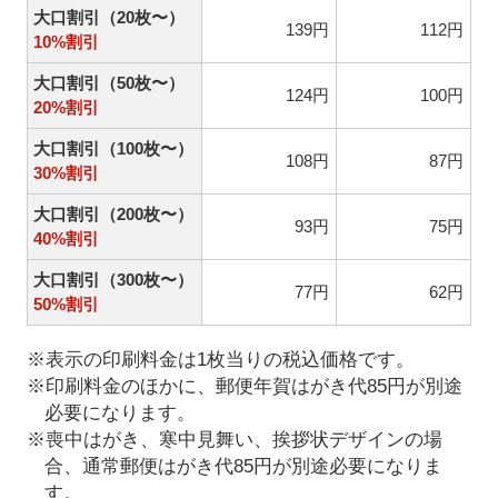
大口割引（20枚〜）
139円
112円
10%割引
大口割引（50枚〜）
124円
100円
20%割引
大口割引（100枚〜）
108円
87円
30%割引
大口割引（200枚〜）
93円
75円
40%割引
大口割引（300枚〜）
77円
62円
50%割引
※表示の印刷料金は1枚当りの税込価格です。
※印刷料金のほかに、郵便年賀はがき代85円が別途
必要になります。
※喪中はがき、寒中見舞い、挨拶状デザインの場
合、通常郵便はがき代85円が別途必要になりま
す。