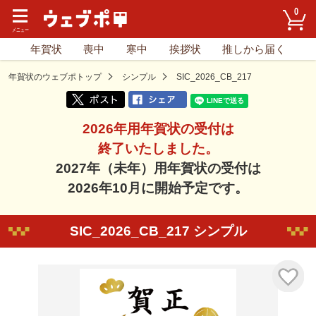
0
年賀状
喪中
寒中
挨拶状
推しから届く
年賀状のウェブポトップ
シンプル
SIC_2026_CB_217
2026年用年賀状の受付は
終了いたしました。
2027年（未年）用年賀状の受付は
2026年10月に開始予定です。
SIC_2026_CB_217 シンプル
気に入り