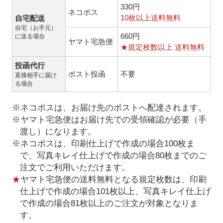
330円
ネコポス
10枚以上送料無料
自宅配送
自宅（お手元）
660円
に送る場合
ヤマト宅急便
★規定枚数以上 送料無料
投函代行
ポスト投函
不要
直接相手に届け
る場合
※ネコポスは、お届け先のポストへ配達されます。
※ヤマト宅急便はお届け先での受領確認が必要（手
渡し）になります。
※ネコポスは、印刷仕上げで作成の場合100枚ま
で、写真キレイ仕上げで作成の場合80枚までのご
注文でご利用いただけます。
★
ヤマト宅急便の送料無料となる規定枚数は、印刷
仕上げで作成の場合101枚以上、写真キレイ仕上げ
で作成の場合81枚以上のご注文が対象となりま
す。