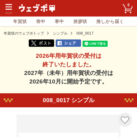
0
年賀状
喪中
寒中
挨拶状
推しから届く
年賀状のウェブポトップ
シンプル
008_0017
2026年用年賀状の受付は
終了いたしました。
2027年（未年）用年賀状の受付は
2026年10月に開始予定です。
008_0017 シンプル
気に入り