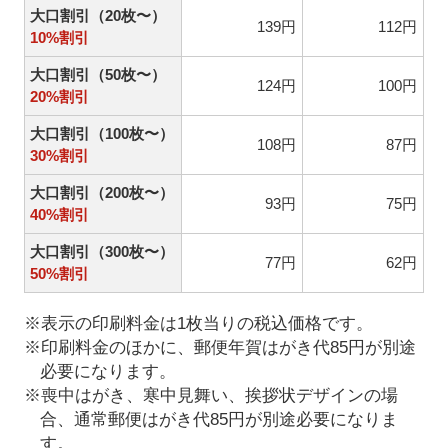
大口割引（20枚〜）
139円
112円
10%割引
大口割引（50枚〜）
124円
100円
20%割引
大口割引（100枚〜）
108円
87円
30%割引
大口割引（200枚〜）
93円
75円
40%割引
大口割引（300枚〜）
77円
62円
50%割引
※表示の印刷料金は1枚当りの税込価格です。
※印刷料金のほかに、郵便年賀はがき代85円が別途
必要になります。
※喪中はがき、寒中見舞い、挨拶状デザインの場
合、通常郵便はがき代85円が別途必要になりま
す。