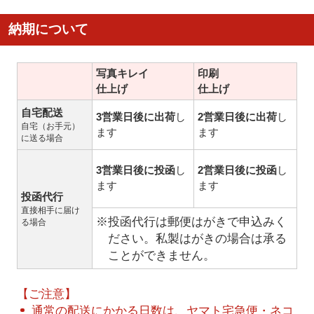
納期について
写真キレイ
印刷
仕上げ
仕上げ
自宅配送
3営業日後に出荷
し
2営業日後に出荷
し
自宅（お手元）
ます
ます
に送る場合
3営業日後に投函
し
2営業日後に投函
し
ます
ます
投函代行
直接相手に届け
※投函代行は郵便はがきで申込みく
る場合
ださい。私製はがきの場合は承る
ことができません。
【ご注意】
通常の配送にかかる日数は、ヤマト宅急便・ネコ