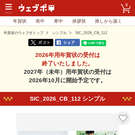
0
年賀状
喪中
寒中
挨拶状
推しから届く
年賀状のウェブポトップ
シンプル
SIC_2026_CB_112
2026年用年賀状の受付は
終了いたしました。
2027年（未年）用年賀状の受付は
2026年10月に開始予定です。
SIC_2026_CB_112 シンプル
気に入り