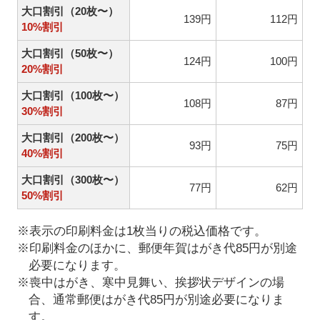
大口割引（20枚〜）
139円
112円
10%割引
大口割引（50枚〜）
124円
100円
20%割引
大口割引（100枚〜）
108円
87円
30%割引
大口割引（200枚〜）
93円
75円
40%割引
大口割引（300枚〜）
77円
62円
50%割引
※表示の印刷料金は1枚当りの税込価格です。
※印刷料金のほかに、郵便年賀はがき代85円が別途
必要になります。
※喪中はがき、寒中見舞い、挨拶状デザインの場
合、通常郵便はがき代85円が別途必要になりま
す。