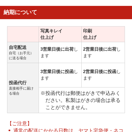
納期について
写真キレイ
印刷
仕上げ
仕上げ
自宅配送
3営業日後に出荷
し
2営業日後に出荷
し
自宅（お手元）
ます
ます
に送る場合
3営業日後に投函
し
2営業日後に投函
し
ます
ます
投函代行
直接相手に届け
※投函代行は郵便はがきで申込みく
る場合
ださい。私製はがきの場合は承る
ことができません。
【ご注意】
通常の配送にかかる日数は、ヤマト宅急便・ネコ