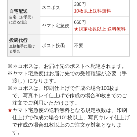
330円
ネコポス
10枚以上送料無料
自宅配送
自宅（お手元）
660円
に送る場合
ヤマト宅急便
★規定枚数以上 送料無料
投函代行
ポスト投函
不要
直接相手に届け
る場合
※ネコポスは、お届け先のポストへ配達されます。
※ヤマト宅急便はお届け先での受領確認が必要（手
渡し）になります。
※ネコポスは、印刷仕上げで作成の場合100枚ま
で、写真キレイ仕上げで作成の場合80枚までのご
注文でご利用いただけます。
★
ヤマト宅急便の送料無料となる規定枚数は、印刷
仕上げで作成の場合101枚以上、写真キレイ仕上げ
で作成の場合81枚以上のご注文が対象となりま
す。