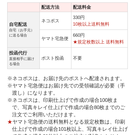
配送方法
配送料金
330円
ネコポス
10枚以上送料無料
自宅配送
自宅（お手元）
660円
に送る場合
ヤマト宅急便
★規定枚数以上 送料無料
投函代行
ポスト投函
不要
直接相手に届け
る場合
※ネコポスは、お届け先のポストへ配達されます。
※ヤマト宅急便はお届け先での受領確認が必要（手
渡し）になります。
※ネコポスは、印刷仕上げで作成の場合100枚ま
で、写真キレイ仕上げで作成の場合80枚までのご
注文でご利用いただけます。
★
ヤマト宅急便の送料無料となる規定枚数は、印刷
仕上げで作成の場合101枚以上、写真キレイ仕上げ