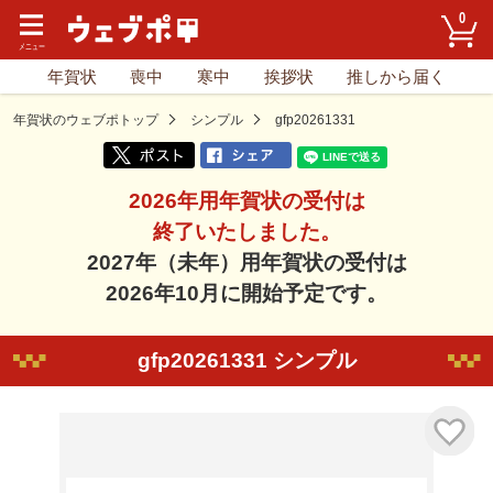
0
年賀状
喪中
寒中
挨拶状
推しから届く
年賀状のウェブポトップ
シンプル
gfp20261331
2026年用年賀状の受付は
終了いたしました。
2027年（未年）用年賀状の受付は
2026年10月に開始予定です。
gfp20261331 シンプル
気に入り