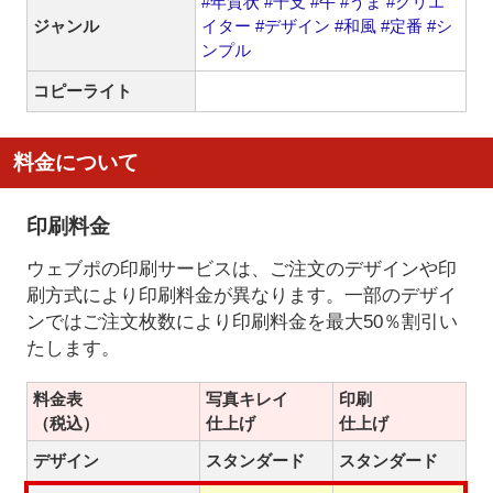
#年賀状
#干支
#午
#うま
#クリエ
ジャンル
イター
#デザイン
#和風
#定番
#シ
ンプル
コピーライト
料金について
印刷料金
ウェブポの印刷サービスは、ご注文のデザインや印
刷方式により印刷料金が異なります。一部のデザイ
ンではご注文枚数により印刷料金を最大50％割引い
たします。
料金表
写真キレイ
印刷
（税込）
仕上げ
仕上げ
デザイン
スタンダード
スタンダード