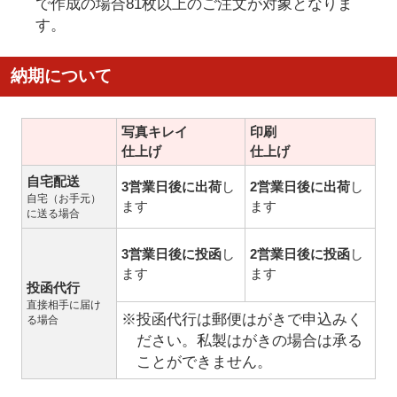
で作成の場合81枚以上のご注文が対象となりま
す。
納期について
写真キレイ
印刷
仕上げ
仕上げ
自宅配送
3営業日後に出荷
し
2営業日後に出荷
し
自宅（お手元）
ます
ます
に送る場合
3営業日後に投函
し
2営業日後に投函
し
ます
ます
投函代行
直接相手に届け
※投函代行は郵便はがきで申込みく
る場合
ださい。私製はがきの場合は承る
ことができません。