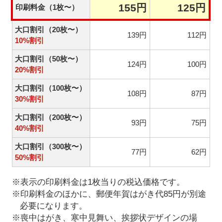
155円
125円
印刷料金（1枚〜）
大口割引（20枚〜）
139円
112円
10%割引
大口割引（50枚〜）
124円
100円
20%割引
大口割引（100枚〜）
108円
87円
30%割引
大口割引（200枚〜）
93円
75円
40%割引
大口割引（300枚〜）
77円
62円
50%割引
※表示の印刷料金は1枚当りの税込価格です。
※印刷料金のほかに、郵便年賀はがき代85円が別途
必要になります。
※喪中はがき、寒中見舞い、挨拶状デザインの場