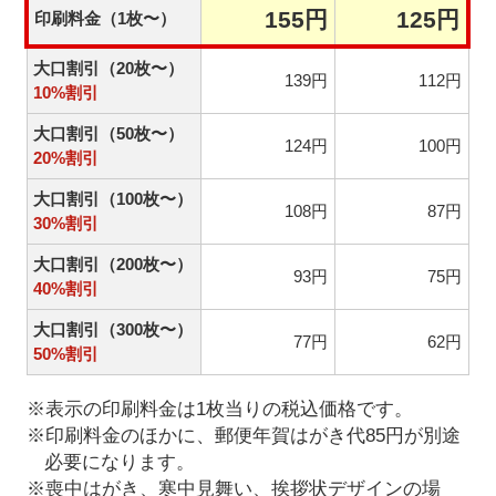
155円
125円
印刷料金（1枚〜）
大口割引（20枚〜）
139円
112円
10%割引
大口割引（50枚〜）
124円
100円
20%割引
大口割引（100枚〜）
108円
87円
30%割引
大口割引（200枚〜）
93円
75円
40%割引
大口割引（300枚〜）
77円
62円
50%割引
※表示の印刷料金は1枚当りの税込価格です。
※印刷料金のほかに、郵便年賀はがき代85円が別途
必要になります。
※喪中はがき、寒中見舞い、挨拶状デザインの場