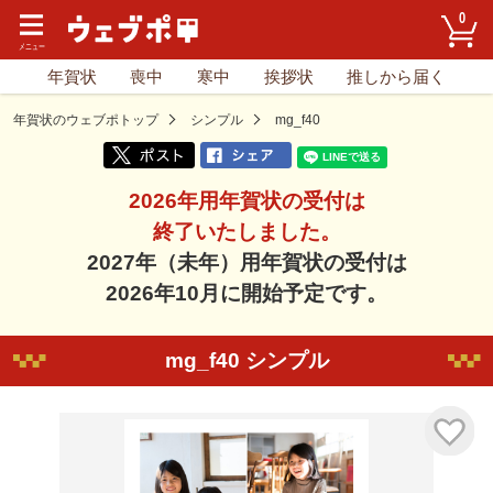
0
年賀状
喪中
寒中
挨拶状
推しから届く
年賀状のウェブポトップ
シンプル
mg_f40
2026年用年賀状の受付は
終了いたしました。
2027年（未年）用年賀状の受付は
2026年10月に開始予定です。
mg_f40 シンプル
気に入り