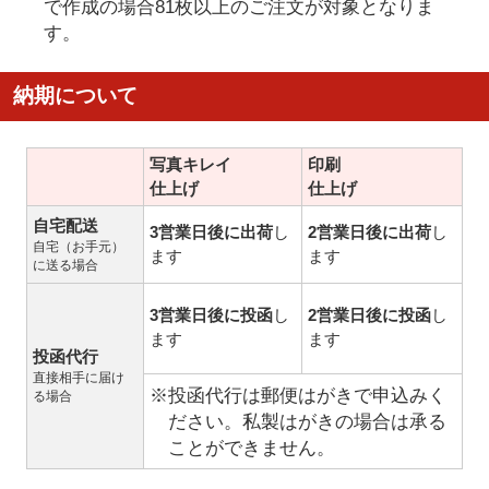
で作成の場合81枚以上のご注文が対象となりま
す。
納期について
写真キレイ
印刷
仕上げ
仕上げ
自宅配送
3営業日後に出荷
し
2営業日後に出荷
し
自宅（お手元）
ます
ます
に送る場合
3営業日後に投函
し
2営業日後に投函
し
ます
ます
投函代行
直接相手に届け
※投函代行は郵便はがきで申込みく
る場合
ださい。私製はがきの場合は承る
ことができません。