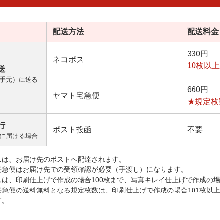
配送方法
配送料金
330円
ネコポス
10枚以
送
手元）に送る
660円
ヤマト宅急便
★規定枚
行
ポスト投函
不要
に届ける場合
スは、お届け先のポストへ配達されます。
宅急便はお届け先での受領確認が必要（手渡し）になります。
スは、印刷仕上げで作成の場合100枚まで、写真キレイ仕上げで作成の場
宅急便の送料無料となる規定枚数は、印刷仕上げで作成の場合101枚以
す。