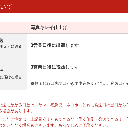
ついて
写真キレイ
仕上げ
送
3営業日後に出荷
します
手元）に送る
3営業日後に投函
します
行
に届ける場合
※投函代行は郵便はがきで申込みください。私製はが
】
配送にかかる日数は、ヤマト宅急便・ネコポスともに発送日の翌日から
る場合があります。
りしたご注文は、上記目安よりもできるだけ早く印刷・発送できるよう
数をいただく場合もございます。あらかじめご了承ください。