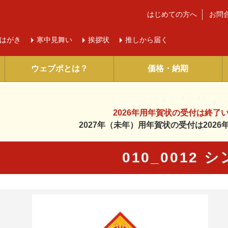
はじめての方へ
お問
はがき
寒中
見舞い
挨拶状
推しから届く
ウェブポとは？
価格・納期
2026年用年賀状の受付は
終了
2027年（未年）用年賀状の受付は
202
010_0012 
に入り