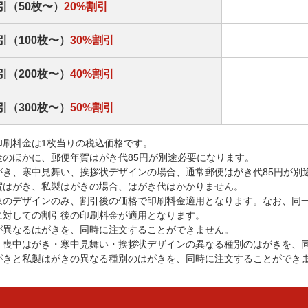
引（50枚〜）
20%割引
引（100枚〜）
30%割引
引（200枚〜）
40%割引
引（300枚〜）
50%割引
印刷料金は1枚当りの税込価格です。
金のほかに、郵便年賀はがき代85円が別途必要になります。
がき、寒中見舞い、挨拶状デザインの場合、通常郵便はがき代85円が別
賀はがき、私製はがきの場合、はがき代はかかりません。
象のデザインのみ、割引後の価格で印刷料金適用となります。なお、同
に対しての割引後の印刷料金が適用となります。
が異なるはがきを、同時に注文することができません。
・喪中はがき・寒中見舞い・挨拶状デザインの異なる種別のはがきを、
がきと私製はがきの異なる種別のはがきを、同時に注文することができ