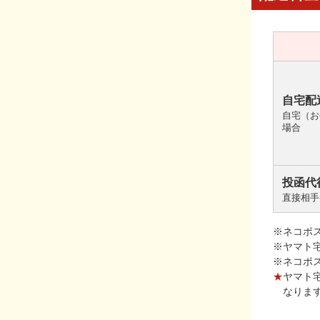
自宅配
自宅（お
場合
投函代
直接相手
※ネコポ
※ヤマト
※ネコポ
★
ヤマト
なりま