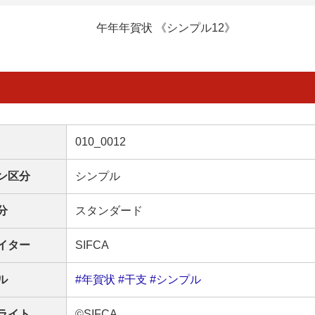
午年年賀状 《シンプル12》
010_0012
ン区分
シンプル
分
スタンダード
イター
SIFCA
ル
#年賀状
#干支
#シンプル
ライト
©SIFCA