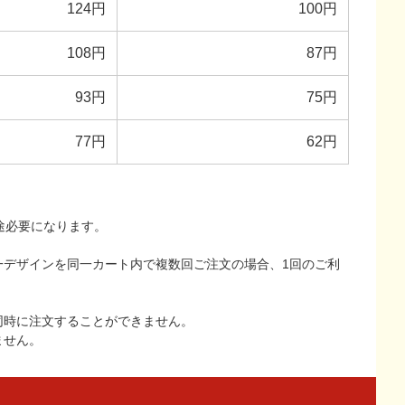
124円
100円
108円
87円
93円
75円
77円
62円
途必要になります。
一デザインを同一カート内で複数回ご注文の場合、1回のご利
同時に注文することができません。
ません。