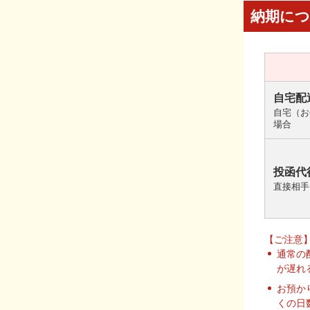
納期に
自宅配
自宅（お
場合
投函代
直接相手
【ご注意
通常の
が遅れ
お預か
くの日