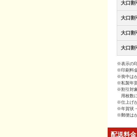
大口割
大口割
大口割
大口割
※表示の
※印刷料
※喪中は
※私製年
※割引対
用枚数
※仕上げ
※年賀状
※郵便は
配送料金