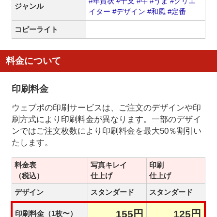
#年賀状
#干支
#午
#うま
#クリエ
ジャンル
イター
#デザイン
#和風
#定番
コピーライト
料金について
印刷料金
ウェブポの印刷サービスは、ご注文のデザインや印
刷方式により印刷料金が異なります。一部のデザイ
ンではご注文枚数により印刷料金を最大50％割引い
たします。
料金表
写真キレイ
印刷
（税込）
仕上げ
仕上げ
デザイン
スタンダード
スタンダード
155円
125円
印刷料金（1枚〜）