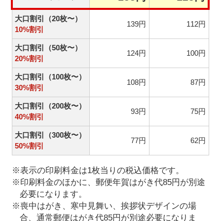
大口割引（20枚〜）
139円
112円
10%割引
大口割引（50枚〜）
124円
100円
20%割引
大口割引（100枚〜）
108円
87円
30%割引
大口割引（200枚〜）
93円
75円
40%割引
大口割引（300枚〜）
77円
62円
50%割引
※表示の印刷料金は1枚当りの税込価格です。
※印刷料金のほかに、郵便年賀はがき代85円が別途
必要になります。
※喪中はがき、寒中見舞い、挨拶状デザインの場
合、通常郵便はがき代85円が別途必要になりま