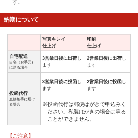
す。
納期について
写真キレイ
印刷
仕上げ
仕上げ
自宅配送
3営業日後に出荷
し
2営業日後に出荷
し
自宅（お手元）
ます
ます
に送る場合
3営業日後に投函
し
2営業日後に投函
し
ます
ます
投函代行
直接相手に届け
※投函代行は郵便はがきで申込みく
る場合
ださい。私製はがきの場合は承る
ことができません。
【ご注意】