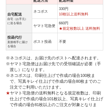
配送方法
配送料金
330円
ネコポス
10枚以上送料無料
自宅配送
自宅（お手元）
660円
に送る場合
ヤマト宅急便
★規定枚数以上 送料無料
投函代行
ポスト投函
不要
直接相手に届け
る場合
※ネコポスは、お届け先のポストへ配達されます。
※ヤマト宅急便はお届け先での受領確認が必要（手
渡し）になります。
※ネコポスは、印刷仕上げで作成の場合100枚ま
で、写真キレイ仕上げで作成の場合80枚までのご
注文でご利用いただけます。
★
ヤマト宅急便の送料無料となる規定枚数は、印刷
仕上げで作成の場合101枚以上、写真キレイ仕上げ
で作成の場合81枚以上のご注文が対象となりま