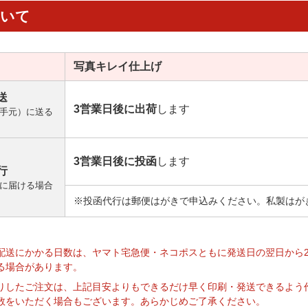
ついて
写真キレイ
仕上げ
送
3営業日後に出荷
します
手元）に送る
3営業日後に投函
します
行
に届ける場合
※投函代行は郵便はがきで申込みください。私製はが
】
配送にかかる日数は、ヤマト宅急便・ネコポスともに発送日の翌日から
る場合があります。
りしたご注文は、上記目安よりもできるだけ早く印刷・発送できるよう
数をいただく場合もございます。あらかじめご了承ください。