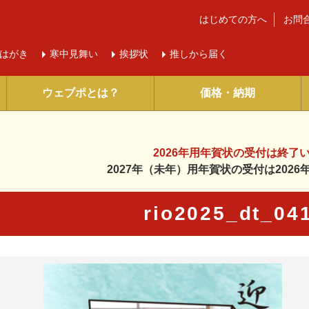
はじめての方へ
お問
はがき
寒中
見舞い
挨拶状
推しから届く
ウェブポとは？
価格・納期
2026年用年賀状の受付は
終了
2027年（未年）用年賀状の受付は
202
rio2025_dt_0
に入り