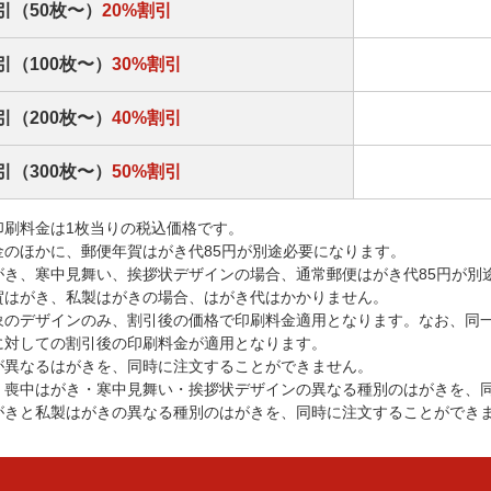
引（50枚〜）
20%割引
引（100枚〜）
30%割引
引（200枚〜）
40%割引
引（300枚〜）
50%割引
印刷料金は1枚当りの税込価格です。
金のほかに、郵便年賀はがき代85円が別途必要になります。
がき、寒中見舞い、挨拶状デザインの場合、通常郵便はがき代85円が別
賀はがき、私製はがきの場合、はがき代はかかりません。
象のデザインのみ、割引後の価格で印刷料金適用となります。なお、同
に対しての割引後の印刷料金が適用となります。
が異なるはがきを、同時に注文することができません。
・喪中はがき・寒中見舞い・挨拶状デザインの異なる種別のはがきを、
がきと私製はがきの異なる種別のはがきを、同時に注文することができ