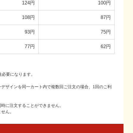
124円
100円
108円
87円
93円
75円
77円
62円
途必要になります。
一デザインを同一カート内で複数回ご注文の場合、1回のご利
同時に注文することができません。
ません。