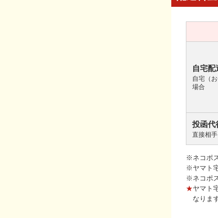
自宅配
自宅（お
場合
投函代
直接相手
※ネコポ
※ヤマト
※ネコポ
★
ヤマト
なりま