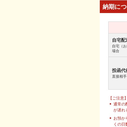
納期に
自宅配
自宅（お
場合
投函代
直接相手
【ご注意
通常の
が遅れ
お預か
くの日