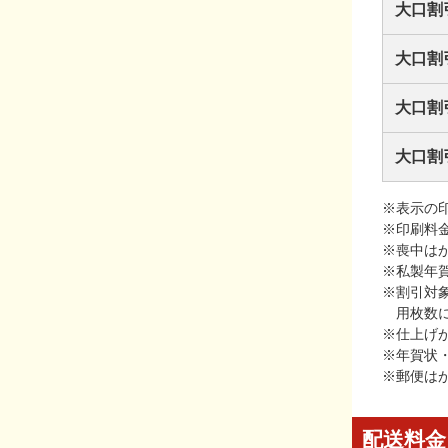
大口割
大口割
大口割
大口割
※表示の
※印刷料
※喪中は
※私製年
※割引対
用枚数
※仕上げ
※年賀状
※郵便は
配送料金