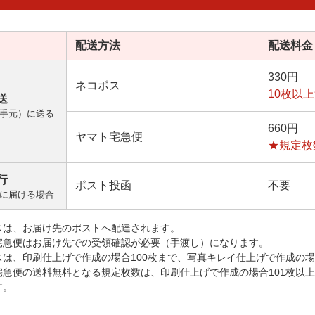
配送方法
配送料金
330円
ネコポス
10枚以
送
手元）に送る
660円
ヤマト宅急便
★規定枚
行
ポスト投函
不要
に届ける場合
スは、お届け先のポストへ配達されます。
宅急便はお届け先での受領確認が必要（手渡し）になります。
スは、印刷仕上げで作成の場合100枚まで、写真キレイ仕上げで作成の場
宅急便の送料無料となる規定枚数は、印刷仕上げで作成の場合101枚以
す。