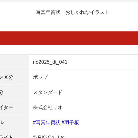
写真年賀状 おしゃれなイラスト
rio2025_dt_041
ン区分
ポップ
分
スタンダード
イター
株式会社リオ
ル
#写真年賀状
#羽子板
ライト
© RIO Co., Ltd