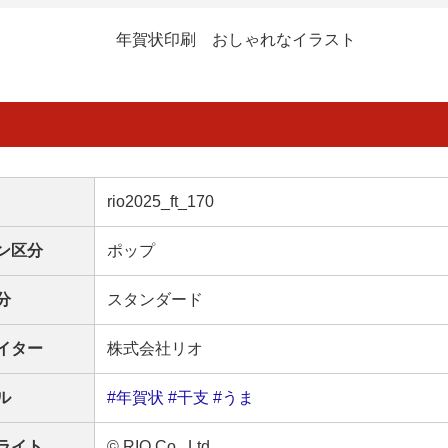
年賀状印刷 おしゃれなイラスト
rio2025_ft_170
ン区分
ポップ
分
スタンダード
イター
株式会社リオ
ル
#年賀状
#干支
#うま
ライト
© RIO Co., Ltd