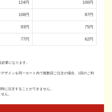
124円
100円
108円
87円
93円
75円
77円
62円
途必要になります。
一デザインを同一カート内で複数回ご注文の場合、1回のご利
同時に注文することができません。
ません。