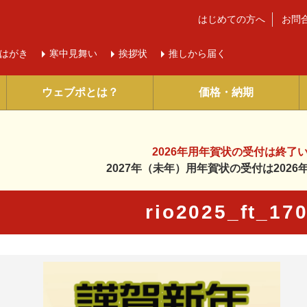
はじめての方へ
お問
はがき
寒中
見舞い
挨拶状
推しから届く
ウェブポとは？
価格・納期
2026年用年賀状の受付は
終了
2027年（未年）用年賀状の受付は
202
rio2025_ft_1
に入り