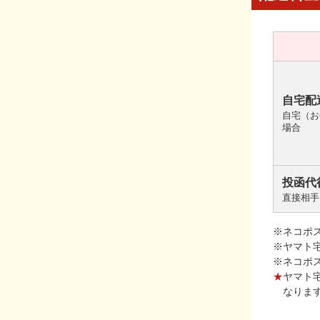
自宅配
自宅（お
場合
投函代
直接相手
※ネコポ
※ヤマト
※ネコポ
★
ヤマト
なりま