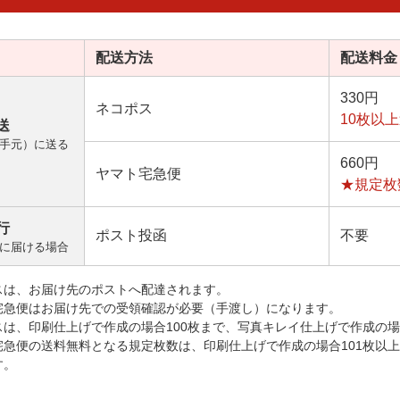
配送方法
配送料金
330円
ネコポス
10枚以
送
手元）に送る
660円
ヤマト宅急便
★規定枚
行
ポスト投函
不要
に届ける場合
スは、お届け先のポストへ配達されます。
宅急便はお届け先での受領確認が必要（手渡し）になります。
スは、印刷仕上げで作成の場合100枚まで、写真キレイ仕上げで作成の場
宅急便の送料無料となる規定枚数は、印刷仕上げで作成の場合101枚以
す。