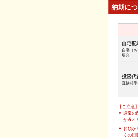
納期に
自宅配
自宅（お
場合
投函代
直接相手
【ご注意
通常の
が遅れ
お預か
くの日