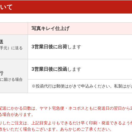
ついて
写真キレイ
仕上げ
送
3営業日後に出荷
します
手元）に送る
3営業日後に投函
します
行
に届ける場合
※投函代行は郵便はがきで申込みください。私製はが
】
配送にかかる日数は、ヤマト宅急便・ネコポスともに発送日の翌日から
る場合があります。
りしたご注文は、上記目安よりもできるだけ早く印刷・発送できるよう
数をいただく場合もございます。あらかじめご了承ください。