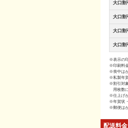
大口割
大口割
大口割
大口割
※表示の
※印刷料
※喪中は
※私製年
※割引対
用枚数
※仕上げ
※年賀状
※郵便は
配送料金