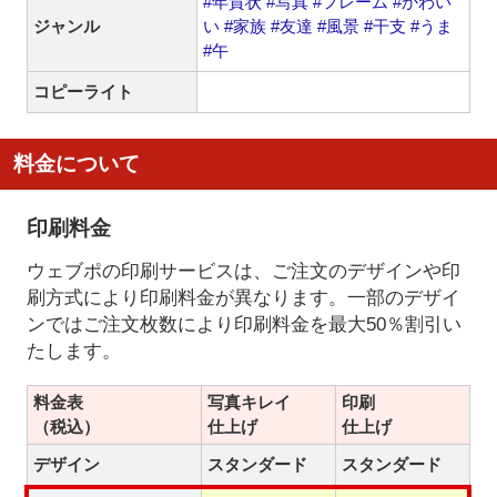
#年賀状
#写真
#フレーム
#かわい
ジャンル
い
#家族
#友達
#風景
#干支
#うま
#午
コピーライト
料金について
印刷料金
ウェブポの印刷サービスは、ご注文のデザインや印
刷方式により印刷料金が異なります。一部のデザイ
ンではご注文枚数により印刷料金を最大50％割引い
たします。
料金表
写真キレイ
印刷
（税込）
仕上げ
仕上げ
デザイン
スタンダード
スタンダード