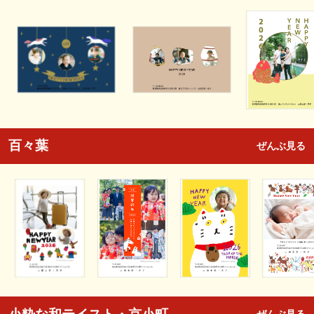
百々葉
ぜんぶ見る