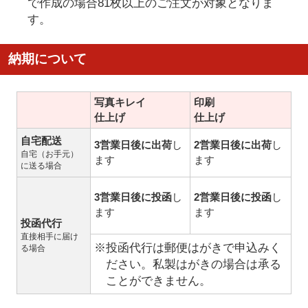
で作成の場合81枚以上のご注文が対象となりま
す。
納期について
写真キレイ
印刷
仕上げ
仕上げ
自宅配送
3営業日後に出荷
し
2営業日後に出荷
し
自宅（お手元）
ます
ます
に送る場合
3営業日後に投函
し
2営業日後に投函
し
ます
ます
投函代行
直接相手に届け
※投函代行は郵便はがきで申込みく
る場合
ださい。私製はがきの場合は承る
ことができません。