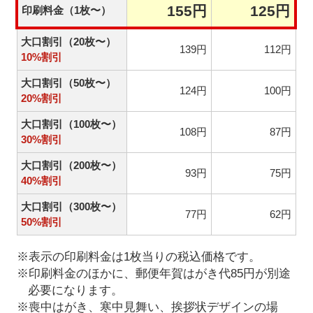
155円
125円
印刷料金（1枚〜）
大口割引（20枚〜）
139円
112円
10%割引
大口割引（50枚〜）
124円
100円
20%割引
大口割引（100枚〜）
108円
87円
30%割引
大口割引（200枚〜）
93円
75円
40%割引
大口割引（300枚〜）
77円
62円
50%割引
※表示の印刷料金は1枚当りの税込価格です。
※印刷料金のほかに、郵便年賀はがき代85円が別途
必要になります。
※喪中はがき、寒中見舞い、挨拶状デザインの場