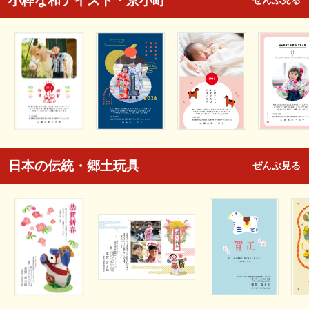
小粋な和テイスト・京小町
ぜんぶ見る
日本の伝統・郷土玩具
ぜんぶ見る