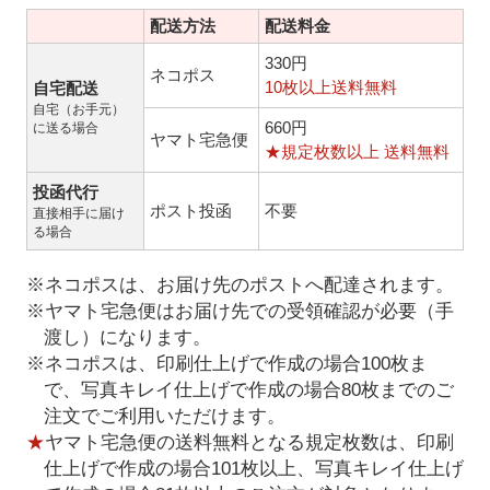
配送方法
配送料金
330円
ネコポス
10枚以上送料無料
自宅配送
自宅（お手元）
660円
に送る場合
ヤマト宅急便
★規定枚数以上 送料無料
投函代行
ポスト投函
不要
直接相手に届け
る場合
※ネコポスは、お届け先のポストへ配達されます。
※ヤマト宅急便はお届け先での受領確認が必要（手
渡し）になります。
※ネコポスは、印刷仕上げで作成の場合100枚ま
で、写真キレイ仕上げで作成の場合80枚までのご
注文でご利用いただけます。
★
ヤマト宅急便の送料無料となる規定枚数は、印刷
仕上げで作成の場合101枚以上、写真キレイ仕上げ