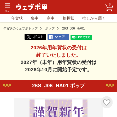
0
年賀状
喪中
寒中
挨拶状
推しから届く
年賀状のウェブポトップ
ポップ
26S_J06_HA01
2026年用年賀状の受付は
終了いたしました。
2027年（未年）用年賀状の受付は
2026年10月に開始予定です。
26S_J06_HA01 ポップ
気に入り