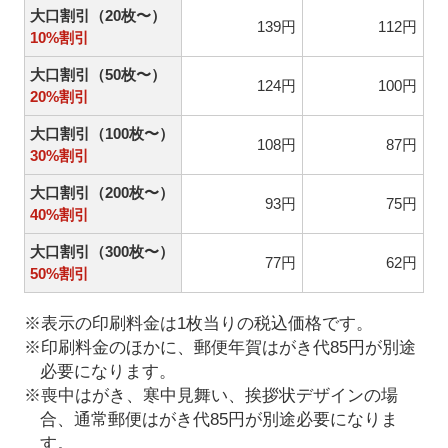
大口割引（20枚〜）
139円
112円
10%割引
大口割引（50枚〜）
124円
100円
20%割引
大口割引（100枚〜）
108円
87円
30%割引
大口割引（200枚〜）
93円
75円
40%割引
大口割引（300枚〜）
77円
62円
50%割引
※表示の印刷料金は1枚当りの税込価格です。
※印刷料金のほかに、郵便年賀はがき代85円が別途
必要になります。
※喪中はがき、寒中見舞い、挨拶状デザインの場
合、通常郵便はがき代85円が別途必要になりま
す。