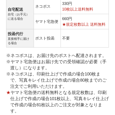
330円
ネコポス
10枚以上送料無料
自宅配送
自宅（お手元）
660円
に送る場合
ヤマト宅急便
★規定枚数以上 送料無料
投函代行
ポスト投函
不要
直接相手に届け
る場合
※ネコポスは、お届け先のポストへ配達されます。
※ヤマト宅急便はお届け先での受領確認が必要（手
渡し）になります。
※ネコポスは、印刷仕上げで作成の場合100枚ま
で、写真キレイ仕上げで作成の場合80枚までのご
注文でご利用いただけます。
★
ヤマト宅急便の送料無料となる規定枚数は、印刷
仕上げで作成の場合101枚以上、写真キレイ仕上げ
で作成の場合81枚以上のご注文が対象となりま
す。