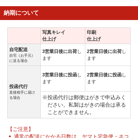
納期について
写真キレイ
印刷
仕上げ
仕上げ
自宅配送
3営業日後に出荷
し
2営業日後に出荷
し
自宅（お手元）
ます
ます
に送る場合
3営業日後に投函
し
2営業日後に投函
し
ます
ます
投函代行
直接相手に届け
※投函代行は郵便はがきで申込みく
る場合
ださい。私製はがきの場合は承る
ことができません。
【ご注意】
通常の配送にかかる日数は、ヤマト宅急便・ネコ