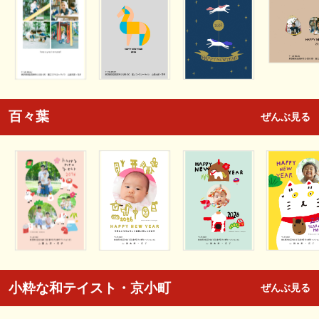
百々葉
ぜんぶ見る
小粋な和テイスト・京小町
ぜんぶ見る