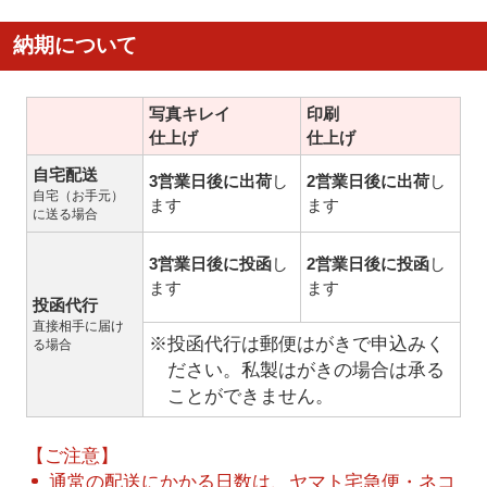
納期について
写真キレイ
印刷
仕上げ
仕上げ
自宅配送
3営業日後に出荷
し
2営業日後に出荷
し
自宅（お手元）
ます
ます
に送る場合
3営業日後に投函
し
2営業日後に投函
し
ます
ます
投函代行
直接相手に届け
※投函代行は郵便はがきで申込みく
る場合
ださい。私製はがきの場合は承る
ことができません。
【ご注意】
通常の配送にかかる日数は、ヤマト宅急便・ネコ