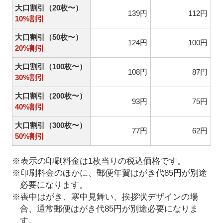
大口割引（20枚〜）
139円
112円
10%割引
大口割引（50枚〜）
124円
100円
20%割引
大口割引（100枚〜）
108円
87円
30%割引
大口割引（200枚〜）
93円
75円
40%割引
大口割引（300枚〜）
77円
62円
50%割引
※表示の印刷料金は1枚当りの税込価格です。
※印刷料金のほかに、郵便年賀はがき代85円が別途
必要になります。
※喪中はがき、寒中見舞い、挨拶状デザインの場
合、通常郵便はがき代85円が別途必要になりま
す。