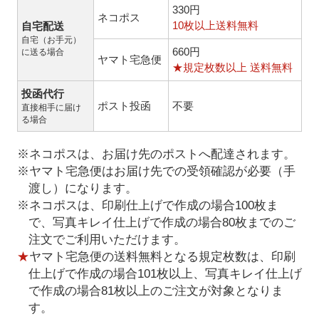
330円
ネコポス
10枚以上送料無料
自宅配送
自宅（お手元）
660円
に送る場合
ヤマト宅急便
★規定枚数以上 送料無料
投函代行
ポスト投函
不要
直接相手に届け
る場合
※ネコポスは、お届け先のポストへ配達されます。
※ヤマト宅急便はお届け先での受領確認が必要（手
渡し）になります。
※ネコポスは、印刷仕上げで作成の場合100枚ま
で、写真キレイ仕上げで作成の場合80枚までのご
注文でご利用いただけます。
★
ヤマト宅急便の送料無料となる規定枚数は、印刷
仕上げで作成の場合101枚以上、写真キレイ仕上げ
で作成の場合81枚以上のご注文が対象となりま
す。