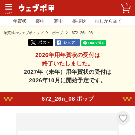
0
年賀状
喪中
寒中
挨拶状
推しから届く
年賀状のウェブポトップ
ポップ
672_26n_08
2026年用年賀状の受付は
終了いたしました。
2027年（未年）用年賀状の受付は
2026年10月に開始予定です。
672_26n_08 ポップ
気に入り