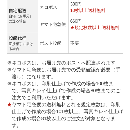
330円
ネコポス
10枚以上送料無料
自宅配送
自宅（お手元）
660円
に送る場合
ヤマト宅急便
★規定枚数以上 送料無料
投函代行
ポスト投函
不要
直接相手に届け
る場合
※ネコポスは、お届け先のポストへ配達されます。
※ヤマト宅急便はお届け先での受領確認が必要（手
渡し）になります。
※ネコポスは、印刷仕上げで作成の場合100枚ま
で、写真キレイ仕上げで作成の場合80枚までのご
注文でご利用いただけます。
★
ヤマト宅急便の送料無料となる規定枚数は、印刷
仕上げで作成の場合101枚以上、写真キレイ仕上げ
で作成の場合81枚以上のご注文が対象となりま
す。