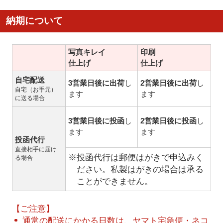
納期について
写真キレイ
印刷
仕上げ
仕上げ
自宅配送
3営業日後に出荷
し
2営業日後に出荷
し
自宅（お手元）
ます
ます
に送る場合
3営業日後に投函
し
2営業日後に投函
し
ます
ます
投函代行
直接相手に届け
※投函代行は郵便はがきで申込みく
る場合
ださい。私製はがきの場合は承る
ことができません。
【ご注意】
通常の配送にかかる日数は、ヤマト宅急便・ネコ