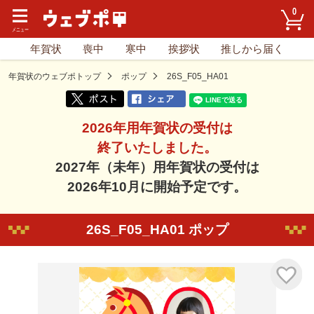
0
年賀状
喪中
寒中
挨拶状
推しから届く
年賀状のウェブポトップ
ポップ
26S_F05_HA01
2026年用年賀状の受付は
終了いたしました。
2027年（未年）用年賀状の受付は
2026年10月に開始予定です。
26S_F05_HA01 ポップ
気に入り