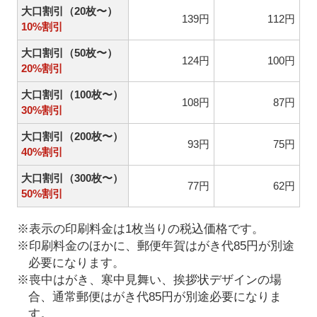
大口割引（20枚〜）
139円
112円
10%割引
大口割引（50枚〜）
124円
100円
20%割引
大口割引（100枚〜）
108円
87円
30%割引
大口割引（200枚〜）
93円
75円
40%割引
大口割引（300枚〜）
77円
62円
50%割引
※表示の印刷料金は1枚当りの税込価格です。
※印刷料金のほかに、郵便年賀はがき代85円が別途
必要になります。
※喪中はがき、寒中見舞い、挨拶状デザインの場
合、通常郵便はがき代85円が別途必要になりま
す。