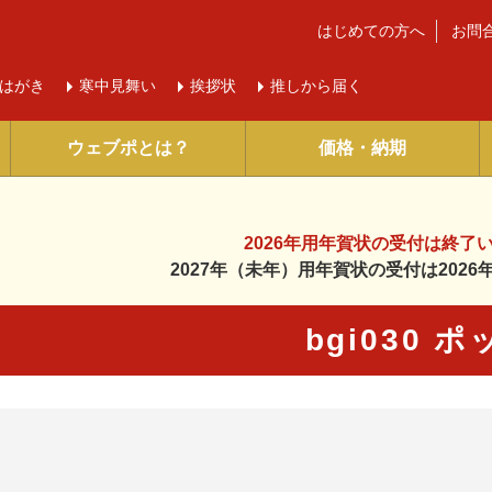
はじめての方へ
お問
はがき
寒中
見舞い
挨拶状
推しから届く
ウェブポとは？
価格・納期
2026年用年賀状の受付は
終了
2027年（未年）用年賀状の受付は
202
bgi030 ポ
に入り