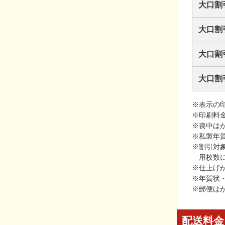
大口割
大口割
大口割
大口割
※表示の
※印刷料
※喪中は
※私製年
※割引対
用枚数
※仕上げ
※年賀状
※郵便は
配送料金