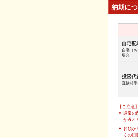
納期に
自宅配
自宅（お
場合
投函代
直接相手
【ご注意
通常の
が遅れ
お預か
くの日