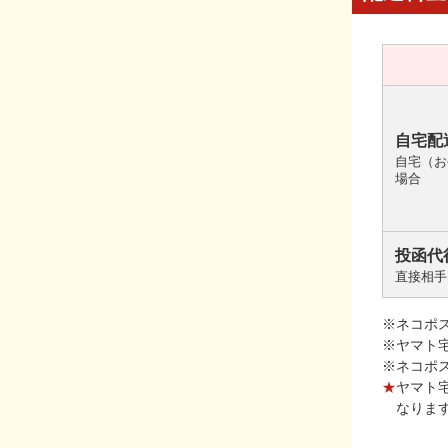
自宅配
自宅（お
場合
投函代
直接相手
※ネコポ
※ヤマト
※ネコポ
★
ヤマト
なりま