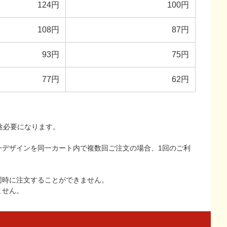
124円
100円
108円
87円
93円
75円
77円
62円
途必要になります。
一デザインを同一カート内で複数回ご注文の場合、1回のご利
同時に注文することができません。
ません。