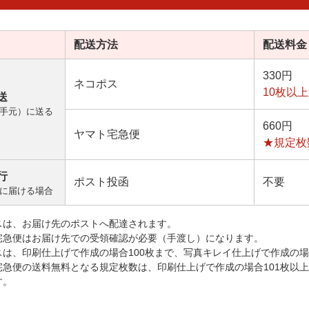
配送方法
配送料金
330円
ネコポス
10枚以
送
手元）に送る
660円
ヤマト宅急便
★規定枚
行
ポスト投函
不要
に届ける場合
スは、お届け先のポストへ配達されます。
宅急便はお届け先での受領確認が必要（手渡し）になります。
スは、印刷仕上げで作成の場合100枚まで、写真キレイ仕上げで作成の場
宅急便の送料無料となる規定枚数は、印刷仕上げで作成の場合101枚以
す。