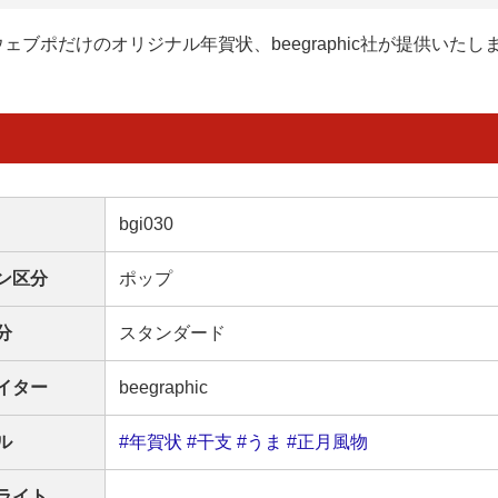
ウェブポだけのオリジナル年賀状、beegraphic社が提供いたし
bgi030
ン区分
ポップ
分
スタンダード
イター
beegraphic
ル
#年賀状
#干支
#うま
#正月風物
ライト