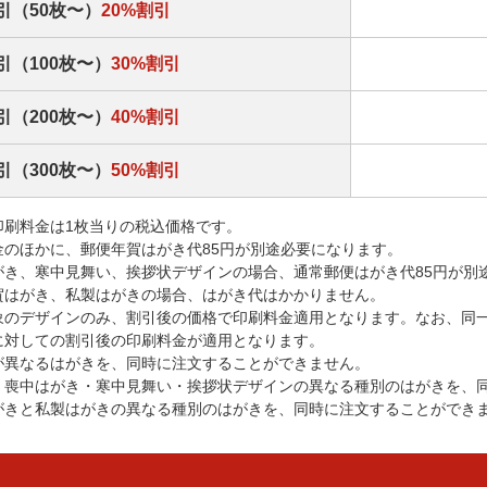
引（50枚〜）
20%割引
引（100枚〜）
30%割引
引（200枚〜）
40%割引
引（300枚〜）
50%割引
印刷料金は1枚当りの税込価格です。
金のほかに、郵便年賀はがき代85円が別途必要になります。
がき、寒中見舞い、挨拶状デザインの場合、通常郵便はがき代85円が別
賀はがき、私製はがきの場合、はがき代はかかりません。
象のデザインのみ、割引後の価格で印刷料金適用となります。なお、同
に対しての割引後の印刷料金が適用となります。
が異なるはがきを、同時に注文することができません。
・喪中はがき・寒中見舞い・挨拶状デザインの異なる種別のはがきを、
がきと私製はがきの異なる種別のはがきを、同時に注文することができ