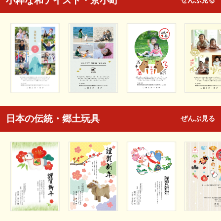
小粋な和テイスト・京小町
ぜんぶ見る
日本の伝統・郷土玩具
ぜんぶ見る