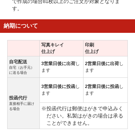
で作成の場合81枚以上のご注文が対象となりま
す。
納期について
写真キレイ
印刷
仕上げ
仕上げ
自宅配送
3営業日後に出荷
し
2営業日後に出荷
し
自宅（お手元）
ます
ます
に送る場合
3営業日後に投函
し
2営業日後に投函
し
ます
ます
投函代行
直接相手に届け
※投函代行は郵便はがきで申込みく
る場合
ださい。私製はがきの場合は承る
ことができません。