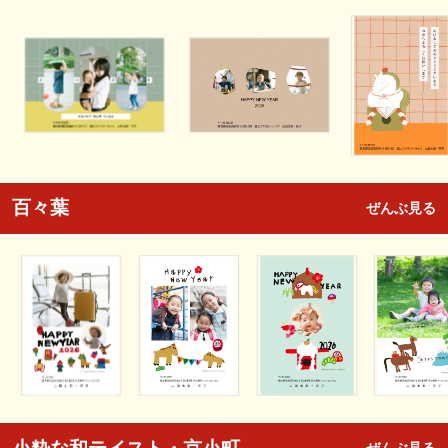
百々葉
ぜんぶ見る