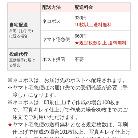
配送方法
配送料金
330円
ネコポス
10枚以上送料無料
自宅配送
自宅（お手元）
660円
に送る場合
ヤマト宅急便
★規定枚数以上 送料無料
投函代行
ポスト投函
不要
直接相手に届け
る場合
※ネコポスは、お届け先のポストへ配達されます。
※ヤマト宅急便はお届け先での受領確認が必要（手
渡し）になります。
※ネコポスは、印刷仕上げで作成の場合100枚ま
で、写真キレイ仕上げで作成の場合80枚までのご
注文でご利用いただけます。
★
ヤマト宅急便の送料無料となる規定枚数は、印刷
仕上げで作成の場合101枚以上、写真キレイ仕上げ