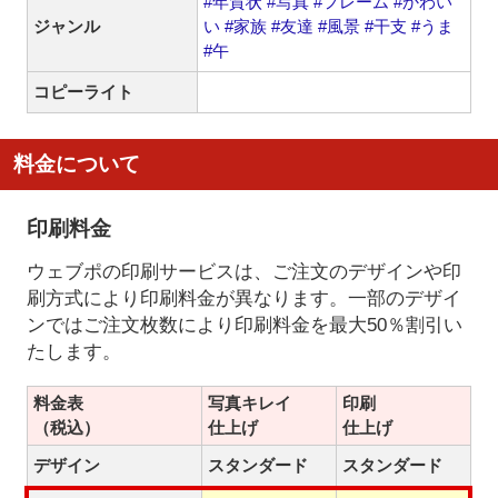
#年賀状
#写真
#フレーム
#かわい
ジャンル
い
#家族
#友達
#風景
#干支
#うま
#午
コピーライト
料金について
印刷料金
ウェブポの印刷サービスは、ご注文のデザインや印
刷方式により印刷料金が異なります。一部のデザイ
ンではご注文枚数により印刷料金を最大50％割引い
たします。
料金表
写真キレイ
印刷
（税込）
仕上げ
仕上げ
デザイン
スタンダード
スタンダード