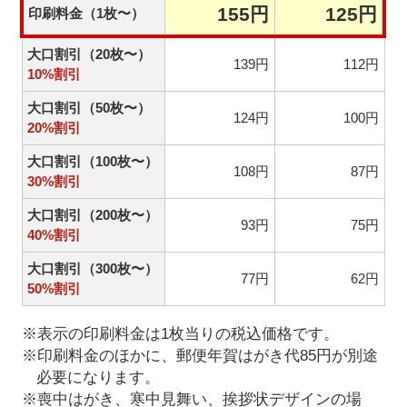
155円
125円
印刷料金（1枚〜）
大口割引（20枚〜）
139円
112円
10%割引
大口割引（50枚〜）
124円
100円
20%割引
大口割引（100枚〜）
108円
87円
30%割引
大口割引（200枚〜）
93円
75円
40%割引
大口割引（300枚〜）
77円
62円
50%割引
※表示の印刷料金は1枚当りの税込価格です。
※印刷料金のほかに、郵便年賀はがき代85円が別途
必要になります。
※喪中はがき、寒中見舞い、挨拶状デザインの場