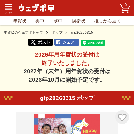
0
年賀状
喪中
寒中
挨拶状
推しから届く
年賀状のウェブポトップ
ポップ
gfp20260315
2026年用年賀状の受付は
終了いたしました。
2027年（未年）用年賀状の受付は
2026年10月に開始予定です。
gfp20260315 ポップ
気に入り