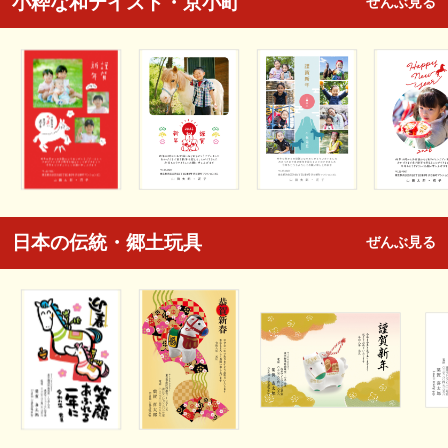
小粋な和テイスト・京小町
ぜんぶ見る
日本の伝統・郷土玩具
ぜんぶ見る