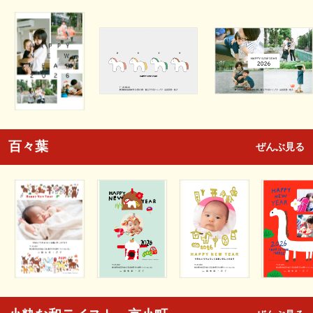
百々葉
ぜんぶ見る