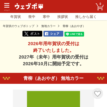
0
年賀状
喪中
寒中
挨拶状
推しから届く
年賀状のウェブポトップ
無地カラー
青柳（あおやぎ）
2026年用年賀状の受付は
終了いたしました。
2027年（未年）用年賀状の受付は
2026年10月に開始予定です。
青柳（あおやぎ） 無地カラー
気に入り