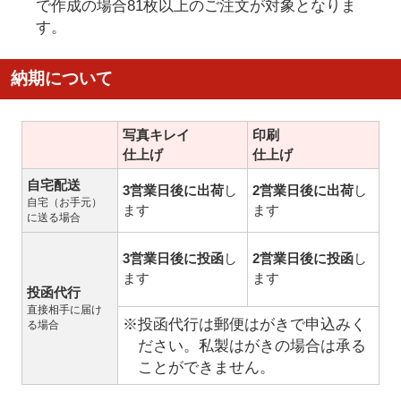
で作成の場合81枚以上のご注文が対象となりま
す。
納期について
写真キレイ
印刷
仕上げ
仕上げ
自宅配送
3営業日後に出荷
し
2営業日後に出荷
し
自宅（お手元）
ます
ます
に送る場合
3営業日後に投函
し
2営業日後に投函
し
ます
ます
投函代行
直接相手に届け
※投函代行は郵便はがきで申込みく
る場合
ださい。私製はがきの場合は承る
ことができません。