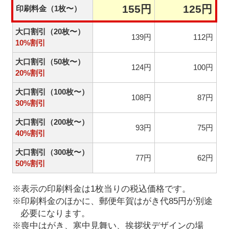
155円
125円
印刷料金（1枚〜）
大口割引（20枚〜）
139円
112円
10%割引
大口割引（50枚〜）
124円
100円
20%割引
大口割引（100枚〜）
108円
87円
30%割引
大口割引（200枚〜）
93円
75円
40%割引
大口割引（300枚〜）
77円
62円
50%割引
※表示の印刷料金は1枚当りの税込価格です。
※印刷料金のほかに、郵便年賀はがき代85円が別途
必要になります。
※喪中はがき、寒中見舞い、挨拶状デザインの場