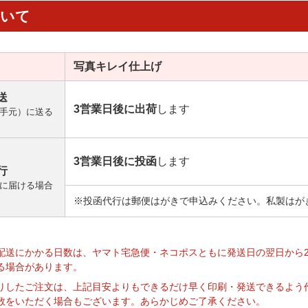
ついて
写真キレイ
仕上げ
送
3営業日後に出荷
します
手元）に送る
3営業日後に投函
します
行
に届ける場合
※投函代行は郵便はがきで申込みください。私製はが
】
配送にかかる日数は、ヤマト宅急便・ネコポスともに発送日の翌日から
る場合があります。
りしたご注文は、上記目安よりもできるだけ早く印刷・発送できるよう
数をいただく場合もございます。あらかじめご了承ください。