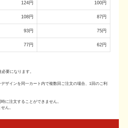
124円
100円
108円
87円
93円
75円
77円
62円
途必要になります。
一デザインを同一カート内で複数回ご注文の場合、1回のご利
同時に注文することができません。
ません。