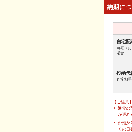
納期に
自宅配
自宅（お
場合
投函代
直接相手
【ご注意
通常の
が遅れ
お預か
くの日