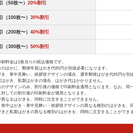
引（50枚〜）
20%割引
引（100枚〜）
30%割引
引（200枚〜）
40%割引
引（300枚〜）
50%割引
印刷料金は1枚当りの税込価格です。
金のほかに、郵便年賀はがき代85円が別途必要になります。
がき、寒中見舞い、挨拶状デザインの場合、通常郵便はがき代85円が別
賀はがき、私製はがきの場合、はがき代はかかりません。
象のデザインのみ、割引後の価格で印刷料金適用となります。なお、同
に対しての割引後の印刷料金が適用となります。
が異なるはがきを、同時に注文することができません。
・喪中はがき・寒中見舞い・挨拶状デザインの異なる種別のはがきを、
がきと私製はがきの異なる種別のはがきを、同時に注文することができ