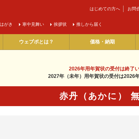
はじめての方へ
お問
はがき
寒中
見舞い
挨拶状
推しから届く
ウェブポとは？
価格・納期
2026年用年賀状の受付は
終了
2027年（未年）用年賀状の受付は
202
赤丹（あかに） 
に入り