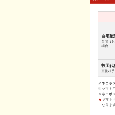
自宅配
自宅（お
場合
投函代
直接相手
※ネコポ
※ヤマト
※ネコポ
★
ヤマト
なりま