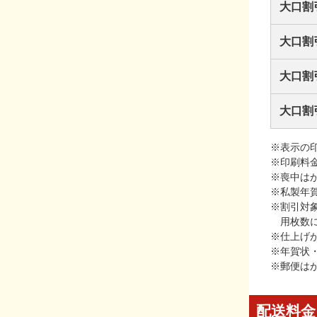
大口割
大口割
大口割
大口割
※表示の
※印刷料
※喪中は
※私製年
※割引対
用枚数
※仕上げ
※年賀状
※郵便は
配送料金