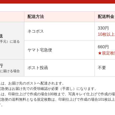
配送方法
配送料金
330円
ネコポス
10枚以
送
手元）に送る
660円
ヤマト宅急便
★規定枚
行
ポスト投函
不要
に届ける場合
スは、お届け先のポストへ配達されます。
宅急便はお届け先での受領確認が必要（手渡し）になります。
スは、印刷仕上げで作成の場合100枚まで、写真キレイ仕上げで作成の場
宅急便の送料無料となる規定枚数は、印刷仕上げで作成の場合101枚以
す。