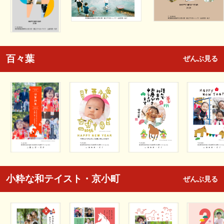
百々葉
ぜんぶ見る
小粋な和テイスト・京小町
ぜんぶ見る