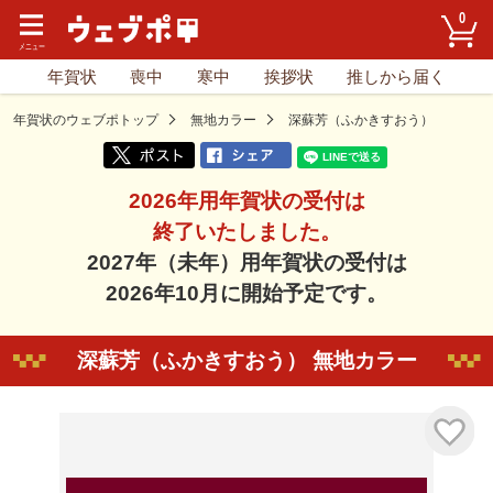
0
年賀状
喪中
寒中
挨拶状
推しから届く
年賀状のウェブポトップ
無地カラー
深蘇芳（ふかきすおう）
2026年用年賀状の受付は
終了いたしました。
2027年（未年）用年賀状の受付は
2026年10月に開始予定です。
深蘇芳（ふかきすおう） 無地カラー
気に入り