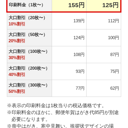
155円
125円
印刷料金（1枚〜）
大口割引（20枚〜）
139円
112円
10%割引
大口割引（50枚〜）
124円
100円
20%割引
大口割引（100枚〜）
108円
87円
30%割引
大口割引（200枚〜）
93円
75円
40%割引
大口割引（300枚〜）
77円
62円
50%割引
※表示の印刷料金は1枚当りの税込価格です。
※印刷料金のほかに、郵便年賀はがき代85円が別途
必要になります。
※喪中はがき、寒中見舞い、挨拶状デザインの場