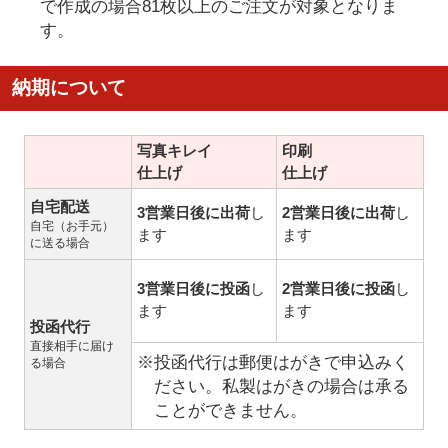
で作成の場合81枚以上のご注文が対象となりま
す。
納期について
写真キレイ
印刷
仕上げ
仕上げ
自宅配送
3営業日後に出荷
し
2営業日後に出荷
し
自宅（お手元）
ます
ます
に送る場合
3営業日後に投函
し
2営業日後に投函
し
ます
ます
投函代行
直接相手に届け
※投函代行は郵便はがきで申込みく
る場合
ださい。私製はがきの場合は承る
ことができません。