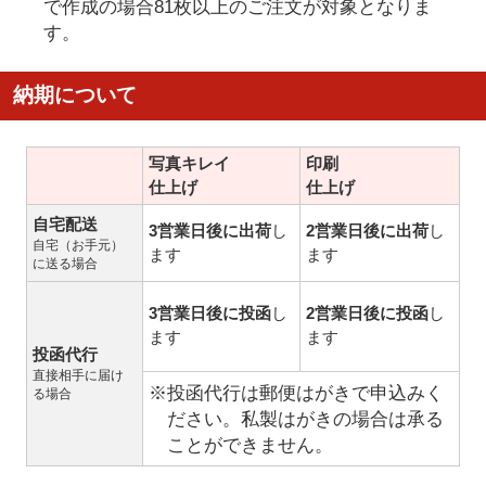
で作成の場合81枚以上のご注文が対象となりま
す。
納期について
写真キレイ
印刷
仕上げ
仕上げ
自宅配送
3営業日後に出荷
し
2営業日後に出荷
し
自宅（お手元）
ます
ます
に送る場合
3営業日後に投函
し
2営業日後に投函
し
ます
ます
投函代行
直接相手に届け
※投函代行は郵便はがきで申込みく
る場合
ださい。私製はがきの場合は承る
ことができません。