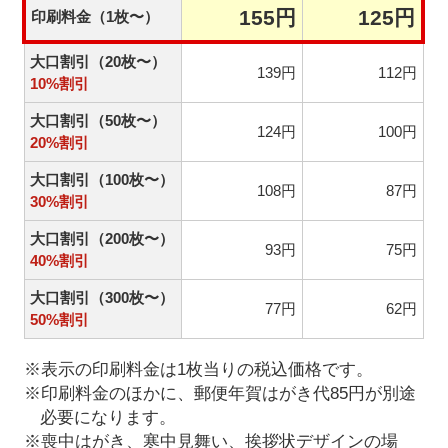
155円
125円
印刷料金（1枚〜）
大口割引（20枚〜）
139円
112円
10%割引
大口割引（50枚〜）
124円
100円
20%割引
大口割引（100枚〜）
108円
87円
30%割引
大口割引（200枚〜）
93円
75円
40%割引
大口割引（300枚〜）
77円
62円
50%割引
※表示の印刷料金は1枚当りの税込価格です。
※印刷料金のほかに、郵便年賀はがき代85円が別途
必要になります。
※喪中はがき、寒中見舞い、挨拶状デザインの場