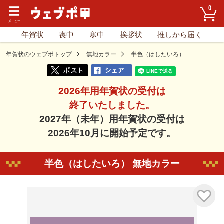
0
年賀状
喪中
寒中
挨拶状
推しから届く
年賀状のウェブポトップ
無地カラー
半色（はしたいろ）
2026年用年賀状の受付は
終了いたしました。
2027年（未年）用年賀状の受付は
2026年10月に開始予定です。
半色（はしたいろ） 無地カラー
気に入り