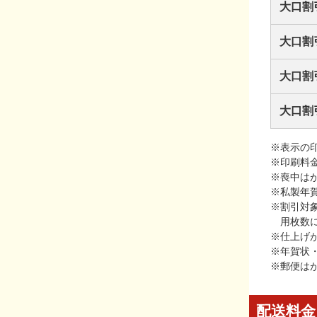
大口割
大口割
大口割
大口割
※表示の
※印刷料
※喪中は
※私製年
※割引対
用枚数
※仕上げ
※年賀状
※郵便は
配送料金