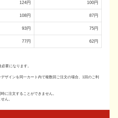
124円
100円
108円
87円
93円
75円
77円
62円
途必要になります。
一デザインを同一カート内で複数回ご注文の場合、1回のご利
同時に注文することができません。
ません。