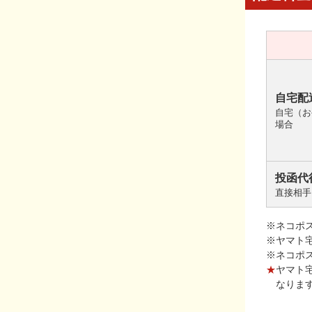
自宅配
自宅（お
場合
投函代
直接相手
※ネコポ
※ヤマト
※ネコポ
★
ヤマト
なりま