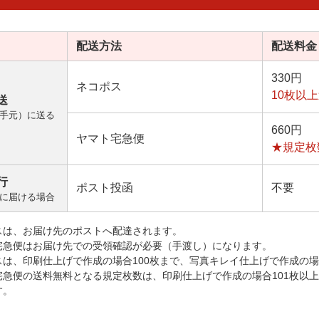
配送方法
配送料金
330円
ネコポス
10枚以
送
手元）に送る
660円
ヤマト宅急便
★規定枚
行
ポスト投函
不要
に届ける場合
スは、お届け先のポストへ配達されます。
宅急便はお届け先での受領確認が必要（手渡し）になります。
スは、印刷仕上げで作成の場合100枚まで、写真キレイ仕上げで作成の場
宅急便の送料無料となる規定枚数は、印刷仕上げで作成の場合101枚以
す。