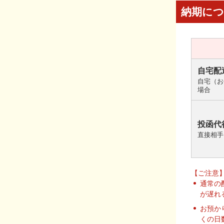
納期に
自宅配
自宅（お
場合
投函代
直接相手
【ご注意
通常の
が遅れ
お預か
くの日