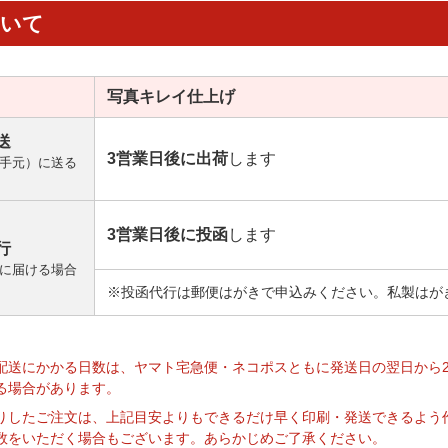
ついて
写真キレイ
仕上げ
送
3営業日後に出荷
します
手元）に送る
3営業日後に投函
します
行
に届ける場合
※投函代行は郵便はがきで申込みください。私製はが
】
配送にかかる日数は、ヤマト宅急便・ネコポスともに発送日の翌日から
る場合があります。
りしたご注文は、上記目安よりもできるだけ早く印刷・発送できるよう
数をいただく場合もございます。あらかじめご了承ください。