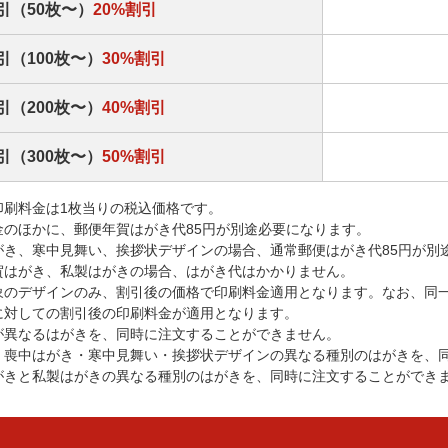
引（50枚〜）
20%割引
引（100枚〜）
30%割引
引（200枚〜）
40%割引
引（300枚〜）
50%割引
印刷料金は1枚当りの税込価格です。
金のほかに、郵便年賀はがき代85円が別途必要になります。
がき、寒中見舞い、挨拶状デザインの場合、通常郵便はがき代85円が別
賀はがき、私製はがきの場合、はがき代はかかりません。
象のデザインのみ、割引後の価格で印刷料金適用となります。なお、同
に対しての割引後の印刷料金が適用となります。
が異なるはがきを、同時に注文することができません。
・喪中はがき・寒中見舞い・挨拶状デザインの異なる種別のはがきを、
がきと私製はがきの異なる種別のはがきを、同時に注文することができ