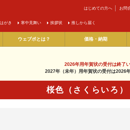
はじめての方へ
お問
はがき
寒中
見舞い
挨拶状
推しから届く
ウェブポとは？
価格・納期
2026年用年賀状の受付は
終了
2027年（未年）用年賀状の受付は
202
桜色（さくらいろ）
に入り