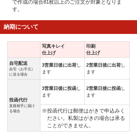
で作成の場合81枚以上のご注文が対象となりま
す。
納期について
写真キレイ
印刷
仕上げ
仕上げ
自宅配送
3営業日後に出荷
し
2営業日後に出荷
し
自宅（お手元）
ます
ます
に送る場合
3営業日後に投函
し
2営業日後に投函
し
ます
ます
投函代行
直接相手に届け
※投函代行は郵便はがきで申込みく
る場合
ださい。私製はがきの場合は承る
ことができません。