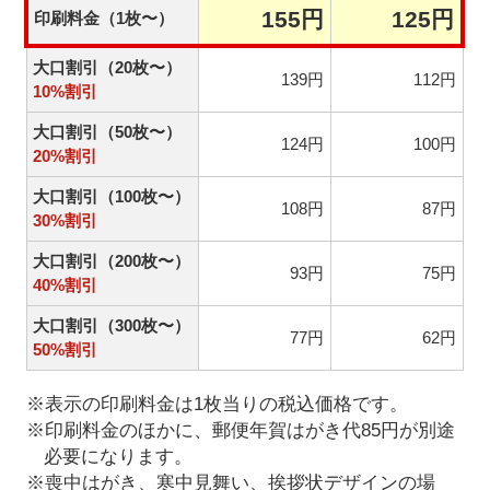
155円
125円
印刷料金（1枚〜）
大口割引（20枚〜）
139円
112円
10%割引
大口割引（50枚〜）
124円
100円
20%割引
大口割引（100枚〜）
108円
87円
30%割引
大口割引（200枚〜）
93円
75円
40%割引
大口割引（300枚〜）
77円
62円
50%割引
※表示の印刷料金は1枚当りの税込価格です。
※印刷料金のほかに、郵便年賀はがき代85円が別途
必要になります。
※喪中はがき、寒中見舞い、挨拶状デザインの場