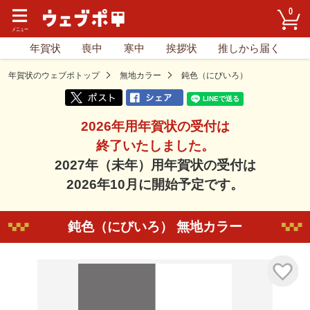
0
年賀状
喪中
寒中
挨拶状
推しから届く
年賀状のウェブポトップ
無地カラー
鈍色（にびいろ）
2026年用年賀状の受付は
終了いたしました。
2027年（未年）用年賀状の受付は
2026年10月に開始予定です。
鈍色（にびいろ） 無地カラー
気に入り