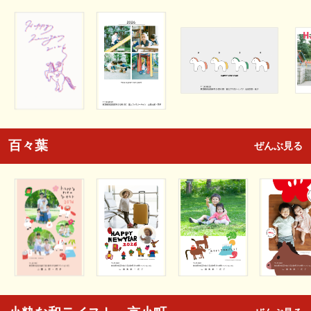
百々葉
ぜんぶ見る