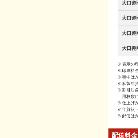
大口割
大口割
大口割
大口割
※表示の
※印刷料
※喪中は
※私製年
※割引対
用枚数
※仕上げ
※年賀状
※郵便は
配送料金