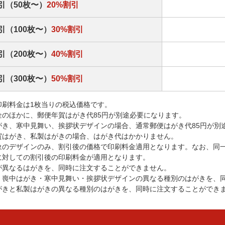
引（50枚〜）
20%割引
引（100枚〜）
30%割引
引（200枚〜）
40%割引
引（300枚〜）
50%割引
印刷料金は1枚当りの税込価格です。
金のほかに、郵便年賀はがき代85円が別途必要になります。
がき、寒中見舞い、挨拶状デザインの場合、通常郵便はがき代85円が別
賀はがき、私製はがきの場合、はがき代はかかりません。
象のデザインのみ、割引後の価格で印刷料金適用となります。なお、同
に対しての割引後の印刷料金が適用となります。
が異なるはがきを、同時に注文することができません。
・喪中はがき・寒中見舞い・挨拶状デザインの異なる種別のはがきを、
がきと私製はがきの異なる種別のはがきを、同時に注文することができ