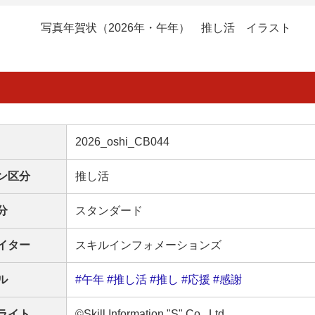
写真年賀状（2026年・午年） 推し活 イラスト
2026_oshi_CB044
ン区分
推し活
分
スタンダード
イター
スキルインフォメーションズ
ル
#午年
#推し活
#推し
#応援
#感謝
ライト
©Skill Information "S" Co., Ltd.