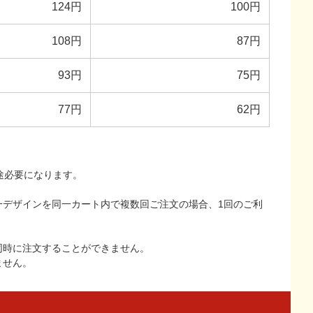
124円
100円
108円
87円
93円
75円
77円
62円
途必要になります。
一デザインを同一カート内で複数回ご注文の場合、1回のご利
同時に注文することができません。
ません。