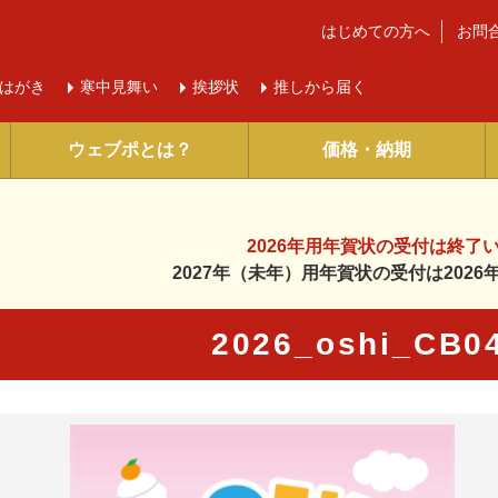
はじめての方へ
お問
はがき
寒中
見舞い
挨拶状
推しから届く
ウェブポとは？
価格・納期
2026年用年賀状の受付は
終了
2027年（未年）用年賀状の受付は
202
2026_oshi_CB
に入り