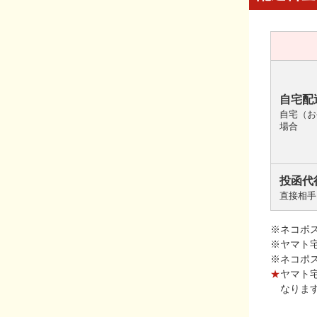
自宅配
自宅（お
場合
投函代
直接相手
※ネコポ
※ヤマト
※ネコポ
★
ヤマト
なりま