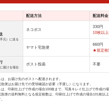
配送方法
配送料金
330円
ネコポス
10枚以
送
手元）に送る
660円
ヤマト宅急便
★規定枚
行
ポスト投函
不要
に届ける場合
スは、お届け先のポストへ配達されます。
宅急便はお届け先での受領確認が必要（手渡し）になります。
スは、印刷仕上げで作成の場合100枚まで、写真キレイ仕上げで作成の場
宅急便の送料無料となる規定枚数は、印刷仕上げで作成の場合101枚以
す。