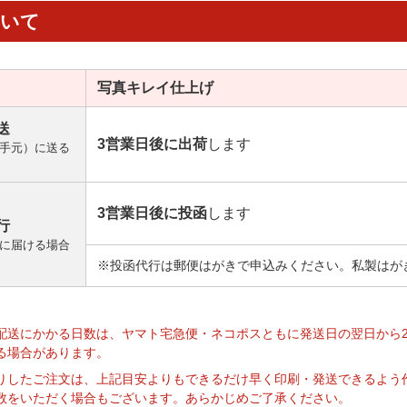
ついて
写真キレイ
仕上げ
送
3営業日後に出荷
します
手元）に送る
3営業日後に投函
します
行
に届ける場合
※投函代行は郵便はがきで申込みください。私製はが
】
配送にかかる日数は、ヤマト宅急便・ネコポスともに発送日の翌日から
る場合があります。
りしたご注文は、上記目安よりもできるだけ早く印刷・発送できるよう
数をいただく場合もございます。あらかじめご了承ください。