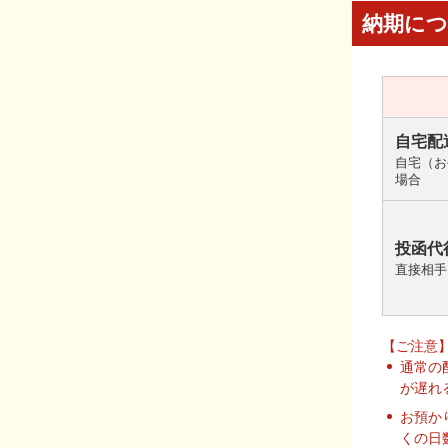
納期に
自宅配
自宅（お
場合
投函代
直接相手
【ご注意
通常の
が遅れ
お預か
くの日