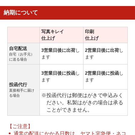
納期について
写真キレイ
印刷
仕上げ
仕上げ
自宅配送
3営業日後に出荷
し
2営業日後に出荷
し
自宅（お手元）
ます
ます
に送る場合
3営業日後に投函
し
2営業日後に投函
し
ます
ます
投函代行
直接相手に届け
※投函代行は郵便はがきで申込みく
る場合
ださい。私製はがきの場合は承る
ことができません。
【ご注意】
通常の配送にかかる日数は、ヤマト宅急便・ネコ