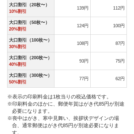
大口割引（20枚〜）
139円
112円
10%割引
大口割引（50枚〜）
124円
100円
20%割引
大口割引（100枚〜）
108円
87円
30%割引
大口割引（200枚〜）
93円
75円
40%割引
大口割引（300枚〜）
77円
62円
50%割引
※表示の印刷料金は1枚当りの税込価格です。
※印刷料金のほかに、郵便年賀はがき代85円が別途
必要になります。
※喪中はがき、寒中見舞い、挨拶状デザインの場
合、通常郵便はがき代85円が別途必要になりま
す。