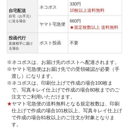
330円
ネコポス
10枚以上送料無料
自宅配送
自宅（お手元）
660円
に送る場合
ヤマト宅急便
★規定枚数以上 送料無料
投函代行
ポスト投函
不要
直接相手に届け
る場合
※ネコポスは、お届け先のポストへ配達されます。
※ヤマト宅急便はお届け先での受領確認が必要（手
渡し）になります。
※ネコポスは、印刷仕上げで作成の場合100枚ま
で、写真キレイ仕上げで作成の場合80枚までのご
注文でご利用いただけます。
★
ヤマト宅急便の送料無料となる規定枚数は、印刷
仕上げで作成の場合101枚以上、写真キレイ仕上げ
で作成の場合81枚以上のご注文が対象となりま
す。