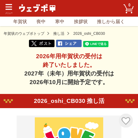
0
年賀状
喪中
寒中
挨拶状
推しから届く
年賀状のウェブポトップ
推し活
2026_oshi_CB030
2026年用年賀状の受付は
終了いたしました。
2027年（未年）用年賀状の受付は
2026年10月に開始予定です。
2026_oshi_CB030 推し活
気に入り