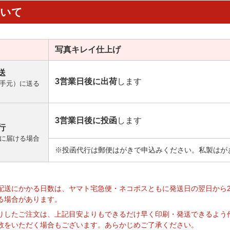
ついて
写真キレイ
仕上げ
送
3営業日後に出荷
します
手元）に送る
3営業日後に投函
します
行
に届ける場合
※投函代行は郵便はがきで申込みください。私製はが
】
配送にかかる日数は、ヤマト宅急便・ネコポスともに発送日の翌日から
る場合があります。
りしたご注文は、上記目安よりもできるだけ早く印刷・発送できるよう
数をいただく場合もございます。あらかじめご了承ください。