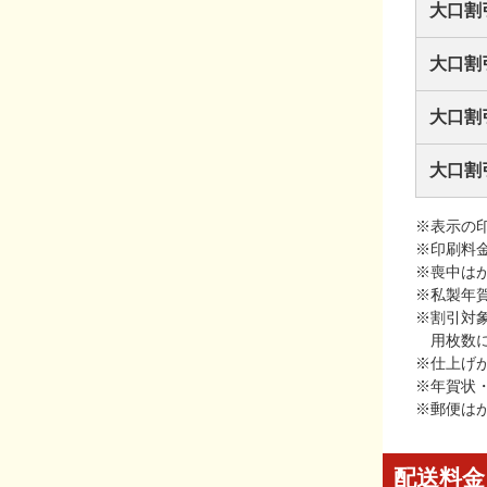
大口割
大口割
大口割
大口割
※表示の
※印刷料
※喪中は
※私製年
※割引対
用枚数
※仕上げ
※年賀状
※郵便は
配送料金