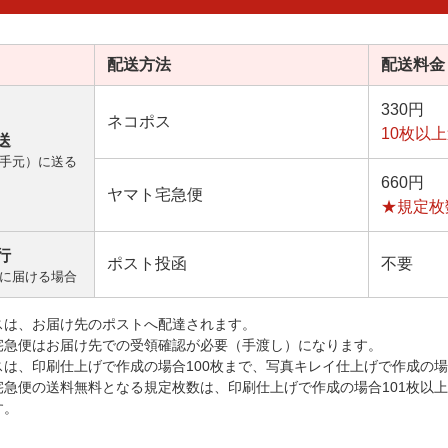
配送方法
配送料金
330円
ネコポス
10枚以
送
手元）に送る
660円
ヤマト宅急便
★規定枚
行
ポスト投函
不要
に届ける場合
スは、お届け先のポストへ配達されます。
宅急便はお届け先での受領確認が必要（手渡し）になります。
スは、印刷仕上げで作成の場合100枚まで、写真キレイ仕上げで作成の場
宅急便の送料無料となる規定枚数は、印刷仕上げで作成の場合101枚以
す。