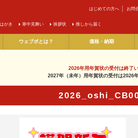
はじめての方へ
お問
はがき
寒中
見舞い
挨拶状
推しから届く
ウェブポとは？
価格・納期
2026年用年賀状の受付は
終了
2027年（未年）用年賀状の受付は
202
2026_oshi_CB
に入り