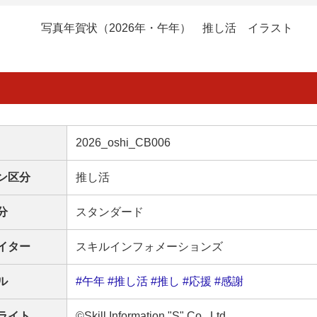
写真年賀状（2026年・午年） 推し活 イラスト
2026_oshi_CB006
ン区分
推し活
分
スタンダード
イター
スキルインフォメーションズ
ル
#午年
#推し活
#推し
#応援
#感謝
ライト
©Skill Information "S" Co., Ltd.