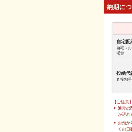
納期に
自宅配
自宅（お
場合
投函代
直接相手
【ご注意
通常の
が遅れ
お預か
くの日