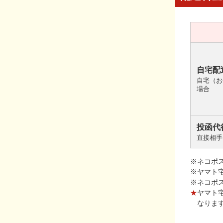
自宅配
自宅（お
場合
投函代
直接相手
※ネコポ
※ヤマト
※ネコポ
★
ヤマト
なりま