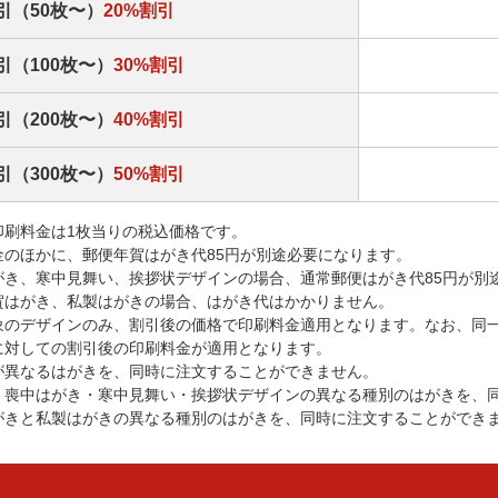
引（50枚〜）
20%割引
引（100枚〜）
30%割引
引（200枚〜）
40%割引
引（300枚〜）
50%割引
印刷料金は1枚当りの税込価格です。
金のほかに、郵便年賀はがき代85円が別途必要になります。
がき、寒中見舞い、挨拶状デザインの場合、通常郵便はがき代85円が別
賀はがき、私製はがきの場合、はがき代はかかりません。
象のデザインのみ、割引後の価格で印刷料金適用となります。なお、同
に対しての割引後の印刷料金が適用となります。
が異なるはがきを、同時に注文することができません。
・喪中はがき・寒中見舞い・挨拶状デザインの異なる種別のはがきを、
がきと私製はがきの異なる種別のはがきを、同時に注文することができ