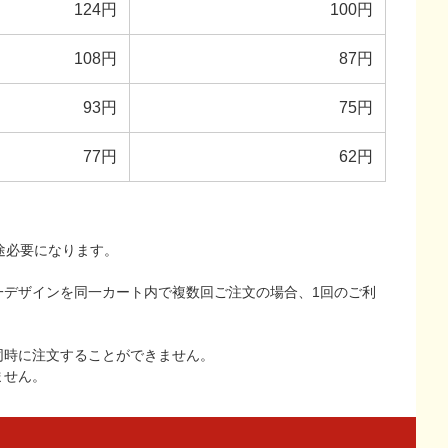
124円
100円
108円
87円
93円
75円
77円
62円
途必要になります。
一デザインを同一カート内で複数回ご注文の場合、1回のご利
同時に注文することができません。
ません。