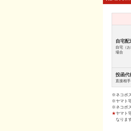
自宅配
自宅（お
場合
投函代
直接相手
※ネコポ
※ヤマト
※ネコポ
★
ヤマト
なりま