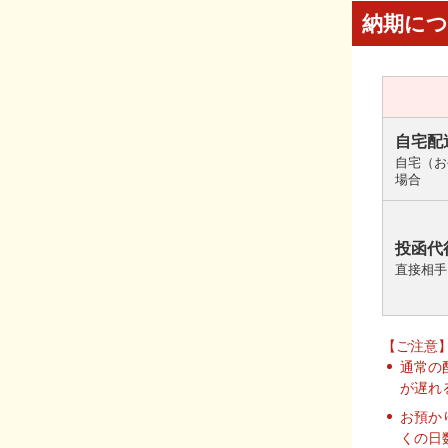
納期に
自宅配
自宅（お
場合
投函代
直接相手
【ご注意
通常の
が遅れ
お預か
くの日