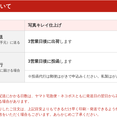
ついて
写真キレイ
仕上げ
送
3営業日後に出荷
します
手元）に送る
3営業日後に投函
します
行
に届ける場合
※投函代行は郵便はがきで申込みください。私製はが
】
配送にかかる日数は、ヤマト宅急便・ネコポスともに発送日の翌日から
る場合があります。
りしたご注文は、上記目安よりもできるだけ早く印刷・発送できるよう
数をいただく場合もございます。あらかじめご了承ください。