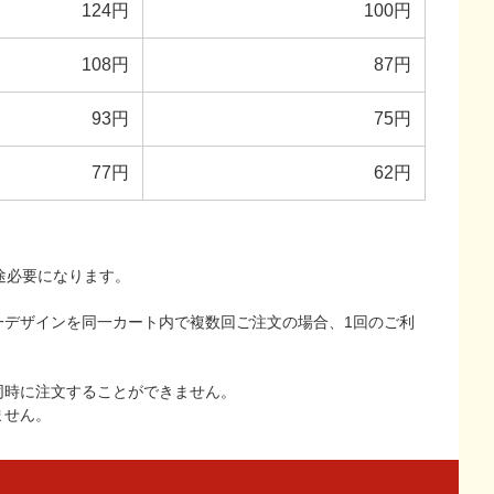
124円
100円
108円
87円
93円
75円
77円
62円
途必要になります。
一デザインを同一カート内で複数回ご注文の場合、1回のご利
同時に注文することができません。
ません。