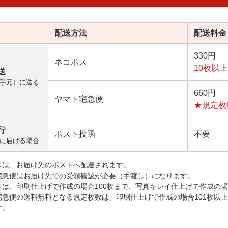
配送方法
配送料金
330円
ネコポス
10枚以
送
手元）に送る
660円
ヤマト宅急便
★規定枚
行
ポスト投函
不要
に届ける場合
スは、お届け先のポストへ配達されます。
宅急便はお届け先での受領確認が必要（手渡し）になります。
スは、印刷仕上げで作成の場合100枚まで、写真キレイ仕上げで作成の場
宅急便の送料無料となる規定枚数は、印刷仕上げで作成の場合101枚以
す。