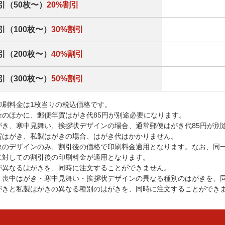
引（50枚〜）
20%割引
引（100枚〜）
30%割引
引（200枚〜）
40%割引
引（300枚〜）
50%割引
印刷料金は1枚当りの税込価格です。
金のほかに、郵便年賀はがき代85円が別途必要になります。
がき、寒中見舞い、挨拶状デザインの場合、通常郵便はがき代85円が別
賀はがき、私製はがきの場合、はがき代はかかりません。
象のデザインのみ、割引後の価格で印刷料金適用となります。なお、同
に対しての割引後の印刷料金が適用となります。
が異なるはがきを、同時に注文することができません。
・喪中はがき・寒中見舞い・挨拶状デザインの異なる種別のはがきを、
がきと私製はがきの異なる種別のはがきを、同時に注文することができ