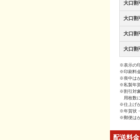
大口割
大口割
大口割
大口割
※表示の
※印刷料
※喪中は
※私製年
※割引対
用枚数
※仕上げ
※年賀状
※郵便は
配送料金