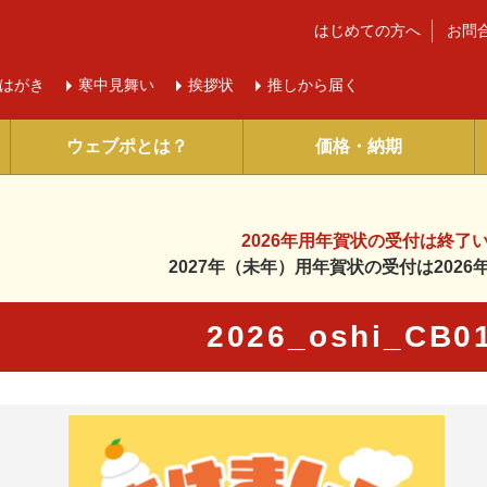
はじめての方へ
お問
はがき
寒中
見舞い
挨拶状
推しから届く
ウェブポとは？
価格・納期
2026年用年賀状の受付は
終了
2027年（未年）用年賀状の受付は
202
2026_oshi_CB
に入り