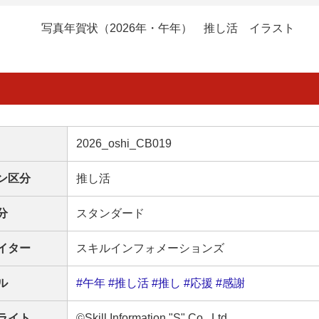
写真年賀状（2026年・午年） 推し活 イラスト
2026_oshi_CB019
ン区分
推し活
分
スタンダード
イター
スキルインフォメーションズ
ル
#午年
#推し活
#推し
#応援
#感謝
ライト
©Skill Information "S" Co., Ltd.