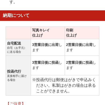
す。
納期について
写真キレイ
印刷
仕上げ
仕上げ
自宅配送
3営業日後に出荷
し
2営業日後に出荷
し
自宅（お手元）
ます
ます
に送る場合
3営業日後に投函
し
2営業日後に投函
し
ます
ます
投函代行
直接相手に届け
※投函代行は郵便はがきで申込みく
る場合
ださい。私製はがきの場合は承る
ことができません。
【ご注意】