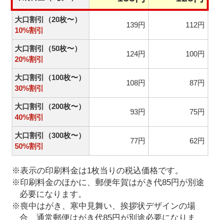
大口割引（20枚〜）
139円
112円
10%割引
大口割引（50枚〜）
124円
100円
20%割引
大口割引（100枚〜）
108円
87円
30%割引
大口割引（200枚〜）
93円
75円
40%割引
大口割引（300枚〜）
77円
62円
50%割引
※表示の印刷料金は1枚当りの税込価格です。
※印刷料金のほかに、郵便年賀はがき代85円が別途
必要になります。
※喪中はがき、寒中見舞い、挨拶状デザインの場
合、通常郵便はがき代85円が別途必要になりま