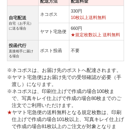
配送方法
配送料金
330円
ネコポス
10枚以上送料無料
自宅配送
自宅（お手元）
660円
に送る場合
ヤマト宅急便
★規定枚数以上 送料無料
投函代行
ポスト投函
不要
直接相手に届け
る場合
※ネコポスは、お届け先のポストへ配達されます。
※ヤマト宅急便はお届け先での受領確認が必要（手
渡し）になります。
※ネコポスは、印刷仕上げで作成の場合100枚ま
で、写真キレイ仕上げで作成の場合80枚までのご
注文でご利用いただけます。
★
ヤマト宅急便の送料無料となる規定枚数は、印刷
仕上げで作成の場合101枚以上、写真キレイ仕上げ
で作成の場合81枚以上のご注文が対象となりま