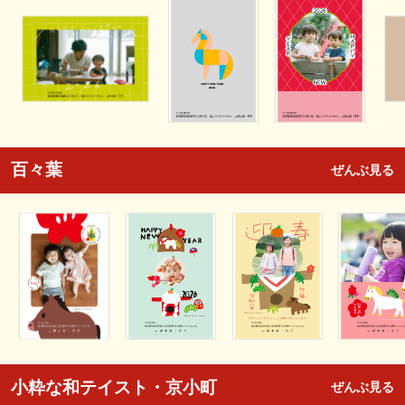
百々葉
ぜんぶ見る
小粋な和テイスト・京小町
ぜんぶ見る