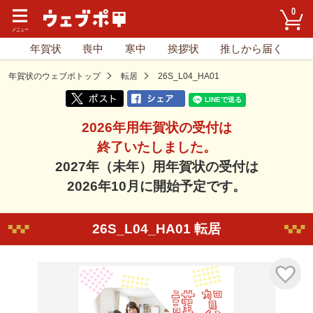
0
年賀状
喪中
寒中
挨拶状
推しから届く
年賀状のウェブポトップ
転居
26S_L04_HA01
2026年用年賀状の受付は
終了いたしました。
2027年（未年）用年賀状の受付は
2026年10月に開始予定です。
26S_L04_HA01 転居
気に入り