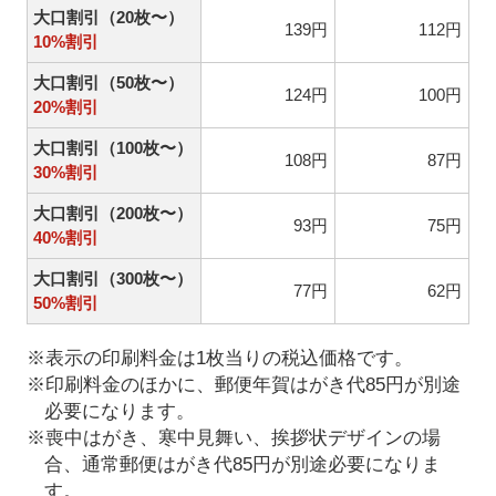
大口割引（20枚〜）
139円
112円
10%割引
大口割引（50枚〜）
124円
100円
20%割引
大口割引（100枚〜）
108円
87円
30%割引
大口割引（200枚〜）
93円
75円
40%割引
大口割引（300枚〜）
77円
62円
50%割引
※表示の印刷料金は1枚当りの税込価格です。
※印刷料金のほかに、郵便年賀はがき代85円が別途
必要になります。
※喪中はがき、寒中見舞い、挨拶状デザインの場
合、通常郵便はがき代85円が別途必要になりま
す。