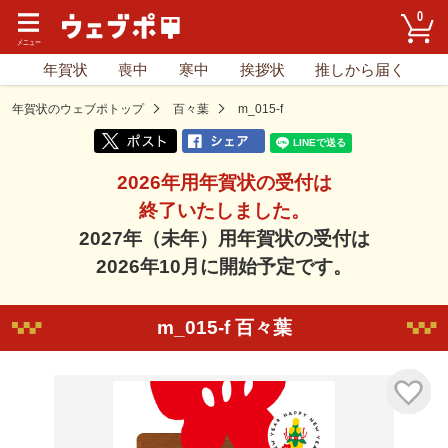
0
年賀状
喪中
寒中
挨拶状
推しから届く
年賀状のウェブポトップ
百々葉
m_015-f
2026年用年賀状の受付は
終了いたしました。
2027年（未年）用年賀状の受付は
2026年10月に開始予定です。
m_015-f 百々葉
気に入り