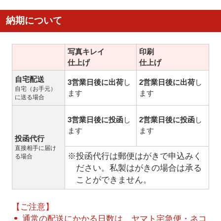
納期について
写真キレイ
印刷
仕上げ
仕上げ
自宅配送
3営業日後に出荷
し
2営業日後に出荷
し
自宅（お手元）
ます
ます
に送る場合
3営業日後に投函
し
2営業日後に投函
し
ます
ます
投函代行
直接相手に届け
※投函代行は郵便はがきで申込みく
る場合
ださい。私製はがきの場合は承る
ことができません。
【ご注意】
通常の配送にかかる日数は、ヤマト宅急便・ネコ