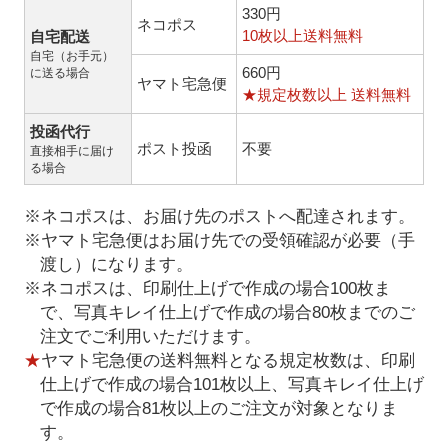
330円
ネコポス
10枚以上送料無料
自宅配送
自宅（お手元）
660円
に送る場合
ヤマト宅急便
★規定枚数以上 送料無料
投函代行
ポスト投函
不要
直接相手に届け
る場合
※ネコポスは、お届け先のポストへ配達されます。
※ヤマト宅急便はお届け先での受領確認が必要（手
渡し）になります。
※ネコポスは、印刷仕上げで作成の場合100枚ま
で、写真キレイ仕上げで作成の場合80枚までのご
注文でご利用いただけます。
★
ヤマト宅急便の送料無料となる規定枚数は、印刷
仕上げで作成の場合101枚以上、写真キレイ仕上げ
で作成の場合81枚以上のご注文が対象となりま
す。