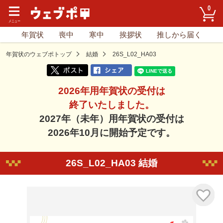
0
年賀状
喪中
寒中
挨拶状
推しから届く
年賀状のウェブポトップ
結婚
26S_L02_HA03
2026年用年賀状の受付は
終了いたしました。
2027年（未年）用年賀状の受付は
2026年10月に開始予定です。
26S_L02_HA03 結婚
気に入り