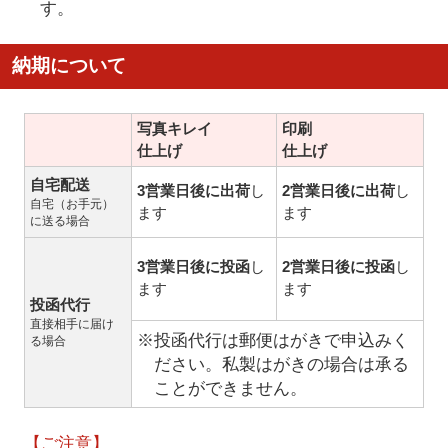
す。
納期について
写真キレイ
印刷
仕上げ
仕上げ
自宅配送
3営業日後に出荷
し
2営業日後に出荷
し
自宅（お手元）
ます
ます
に送る場合
3営業日後に投函
し
2営業日後に投函
し
ます
ます
投函代行
直接相手に届け
※投函代行は郵便はがきで申込みく
る場合
ださい。私製はがきの場合は承る
ことができません。
【ご注意】