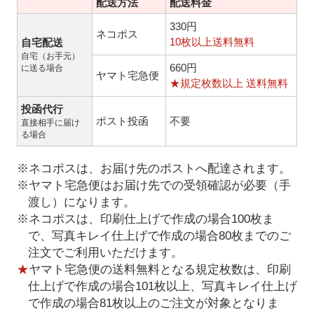
配送方法
配送料金
330円
ネコポス
10枚以上送料無料
自宅配送
自宅（お手元）
660円
に送る場合
ヤマト宅急便
★規定枚数以上 送料無料
投函代行
ポスト投函
不要
直接相手に届け
る場合
※ネコポスは、お届け先のポストへ配達されます。
※ヤマト宅急便はお届け先での受領確認が必要（手
渡し）になります。
※ネコポスは、印刷仕上げで作成の場合100枚ま
で、写真キレイ仕上げで作成の場合80枚までのご
注文でご利用いただけます。
★
ヤマト宅急便の送料無料となる規定枚数は、印刷
仕上げで作成の場合101枚以上、写真キレイ仕上げ
で作成の場合81枚以上のご注文が対象となりま