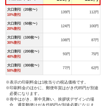
大口割引（20枚〜）
139円
112円
10%割引
大口割引（50枚〜）
124円
100円
20%割引
大口割引（100枚〜）
108円
87円
30%割引
大口割引（200枚〜）
93円
75円
40%割引
大口割引（300枚〜）
77円
62円
50%割引
※表示の印刷料金は1枚当りの税込価格です。
※印刷料金のほかに、郵便年賀はがき代85円が別途
必要になります。
※喪中はがき、寒中見舞い、挨拶状デザインの場
合、通常郵便はがき代85円が別途必要になりま