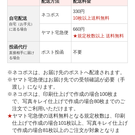
配送方法
配送料金
330円
ネコポス
10枚以上送料無料
自宅配送
自宅（お手元）
660円
に送る場合
ヤマト宅急便
★規定枚数以上 送料無料
投函代行
ポスト投函
不要
直接相手に届け
る場合
※ネコポスは、お届け先のポストへ配達されます。
※ヤマト宅急便はお届け先での受領確認が必要（手
渡し）になります。
※ネコポスは、印刷仕上げで作成の場合100枚ま
で、写真キレイ仕上げで作成の場合80枚までのご
注文でご利用いただけます。
★
ヤマト宅急便の送料無料となる規定枚数は、印刷
仕上げで作成の場合101枚以上、写真キレイ仕上げ
で作成の場合81枚以上のご注文が対象となりま