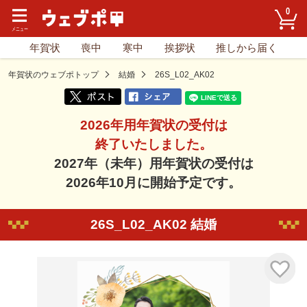
0
年賀状
喪中
寒中
挨拶状
推しから届く
年賀状のウェブポトップ
結婚
26S_L02_AK02
2026年用年賀状の受付は
終了いたしました。
2027年（未年）用年賀状の受付は
2026年10月に開始予定です。
26S_L02_AK02 結婚
気に入り