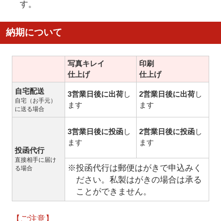
す。
納期について
写真キレイ
印刷
仕上げ
仕上げ
自宅配送
3営業日後に出荷
し
2営業日後に出荷
し
自宅（お手元）
ます
ます
に送る場合
3営業日後に投函
し
2営業日後に投函
し
ます
ます
投函代行
直接相手に届け
※投函代行は郵便はがきで申込みく
る場合
ださい。私製はがきの場合は承る
ことができません。
【ご注意】