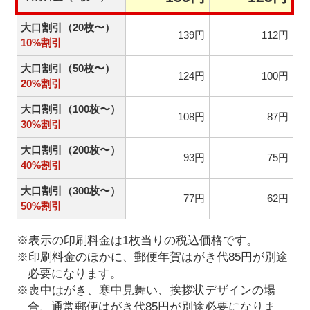
大口割引（20枚〜）
139円
112円
10%割引
大口割引（50枚〜）
124円
100円
20%割引
大口割引（100枚〜）
108円
87円
30%割引
大口割引（200枚〜）
93円
75円
40%割引
大口割引（300枚〜）
77円
62円
50%割引
※表示の印刷料金は1枚当りの税込価格です。
※印刷料金のほかに、郵便年賀はがき代85円が別途
必要になります。
※喪中はがき、寒中見舞い、挨拶状デザインの場
合、通常郵便はがき代85円が別途必要になりま