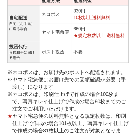
配送方法
配送料金
330円
ネコポス
10枚以上送料無料
自宅配送
自宅（お手元）
660円
に送る場合
ヤマト宅急便
★規定枚数以上 送料無料
投函代行
ポスト投函
不要
直接相手に届け
る場合
※ネコポスは、お届け先のポストへ配達されます。
※ヤマト宅急便はお届け先での受領確認が必要（手
渡し）になります。
※ネコポスは、印刷仕上げで作成の場合100枚ま
で、写真キレイ仕上げで作成の場合80枚までのご
注文でご利用いただけます。
★
ヤマト宅急便の送料無料となる規定枚数は、印刷
仕上げで作成の場合101枚以上、写真キレイ仕上げ
で作成の場合81枚以上のご注文が対象となりま