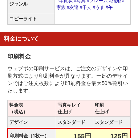
#年賀状
#写真
#フレーム
#結婚
#
ジャンル
家族
#友達
#干支
#うま
#午
コピーライト
料金について
印刷料金
ウェブポの印刷サービスは、ご注文のデザインや印
刷方式により印刷料金が異なります。一部のデザイ
ンではご注文枚数により印刷料金を最大50％割引い
たします。
料金表
写真キレイ
印刷
（税込）
仕上げ
仕上げ
デザイン
スタンダード
スタンダード
155円
125円
印刷料金（1枚〜）