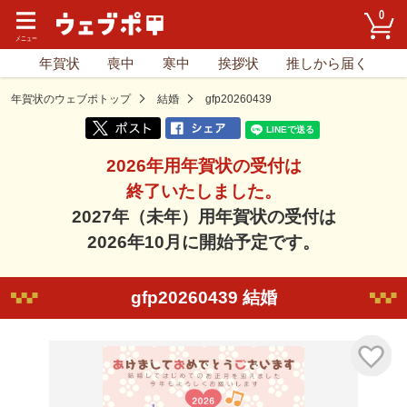
0
年賀状
喪中
寒中
挨拶状
推しから届く
年賀状のウェブポトップ
結婚
gfp20260439
2026年用年賀状の受付は
終了いたしました。
2027年（未年）用年賀状の受付は
2026年10月に開始予定です。
gfp20260439 結婚
気に入り