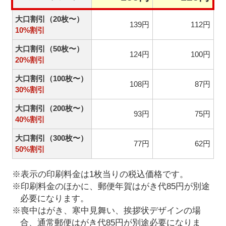
大口割引（20枚〜）
139円
112円
10%割引
大口割引（50枚〜）
124円
100円
20%割引
大口割引（100枚〜）
108円
87円
30%割引
大口割引（200枚〜）
93円
75円
40%割引
大口割引（300枚〜）
77円
62円
50%割引
※表示の印刷料金は1枚当りの税込価格です。
※印刷料金のほかに、郵便年賀はがき代85円が別途
必要になります。
※喪中はがき、寒中見舞い、挨拶状デザインの場
合、通常郵便はがき代85円が別途必要になりま