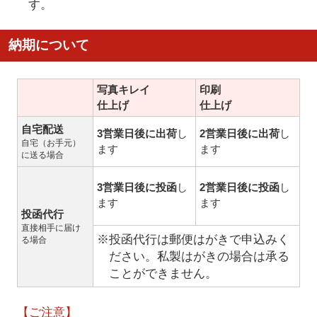
す。
納期について
写真キレイ
印刷
仕上げ
仕上げ
自宅配送
3営業日後に出荷
し
2営業日後に出荷
し
自宅（お手元）
ます
ます
に送る場合
3営業日後に投函
し
2営業日後に投函
し
ます
ます
投函代行
直接相手に届け
※投函代行は郵便はがきで申込みく
る場合
ださい。私製はがきの場合は承る
ことができません。
【ご注意】