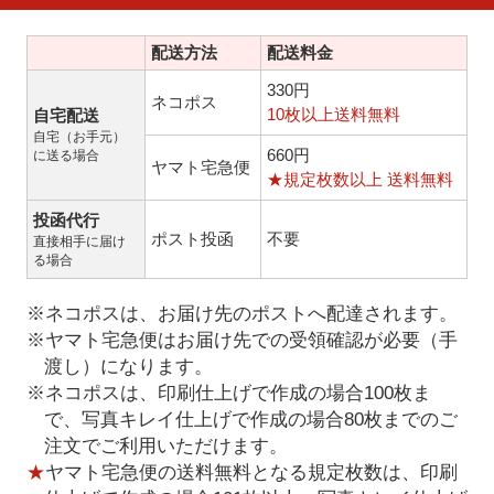
配送方法
配送料金
330円
ネコポス
10枚以上送料無料
自宅配送
自宅（お手元）
660円
に送る場合
ヤマト宅急便
★規定枚数以上 送料無料
投函代行
ポスト投函
不要
直接相手に届け
る場合
※ネコポスは、お届け先のポストへ配達されます。
※ヤマト宅急便はお届け先での受領確認が必要（手
渡し）になります。
※ネコポスは、印刷仕上げで作成の場合100枚ま
で、写真キレイ仕上げで作成の場合80枚までのご
注文でご利用いただけます。
★
ヤマト宅急便の送料無料となる規定枚数は、印刷