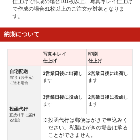
仕上げで作成の場合101枚以上、写真キレイ仕上げ
で作成の場合81枚以上のご注文が対象となりま
す。
納期について
写真キレイ
印刷
仕上げ
仕上げ
自宅配送
3営業日後に出荷
し
2営業日後に出荷
し
自宅（お手元）
ます
ます
に送る場合
3営業日後に投函
し
2営業日後に投函
し
ます
ます
投函代行
直接相手に届け
※投函代行は郵便はがきで申込みく
る場合
ださい。私製はがきの場合は承る
ことができません。