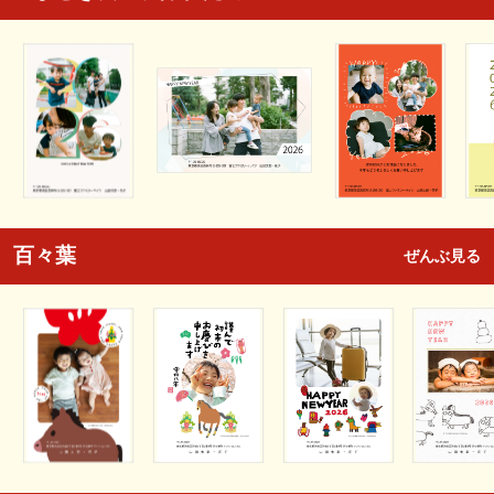
百々葉
ぜんぶ見る