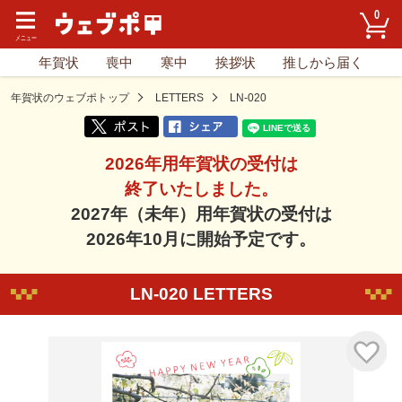
0
年賀状
喪中
寒中
挨拶状
推しから届く
年賀状のウェブポトップ
LETTERS
LN-020
2026年用年賀状の受付は
終了いたしました。
2027年（未年）用年賀状の受付は
2026年10月に開始予定です。
LN-020 LETTERS
気に入り