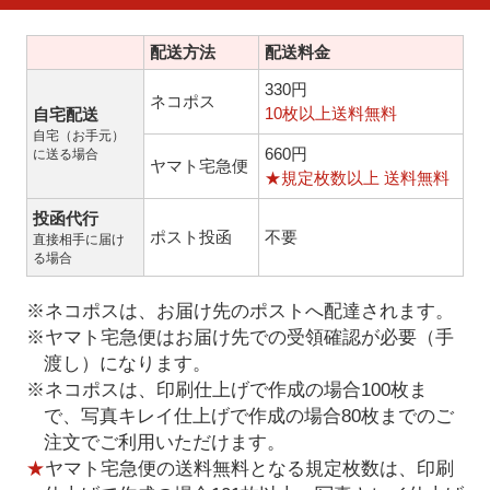
配送方法
配送料金
330円
ネコポス
10枚以上送料無料
自宅配送
自宅（お手元）
660円
に送る場合
ヤマト宅急便
★規定枚数以上 送料無料
投函代行
ポスト投函
不要
直接相手に届け
る場合
※ネコポスは、お届け先のポストへ配達されます。
※ヤマト宅急便はお届け先での受領確認が必要（手
渡し）になります。
※ネコポスは、印刷仕上げで作成の場合100枚ま
で、写真キレイ仕上げで作成の場合80枚までのご
注文でご利用いただけます。
★
ヤマト宅急便の送料無料となる規定枚数は、印刷