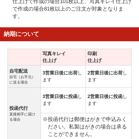
仕上げで作成の場合101枚以上、写真キレイ仕上げ
で作成の場合81枚以上のご注文が対象となりま
す。
納期について
写真キレイ
印刷
仕上げ
仕上げ
自宅配送
3営業日後に出荷
し
2営業日後に出荷
し
自宅（お手元）
ます
ます
に送る場合
3営業日後に投函
し
2営業日後に投函
し
ます
ます
投函代行
直接相手に届け
※投函代行は郵便はがきで申込みく
る場合
ださい。私製はがきの場合は承る
ことができません。