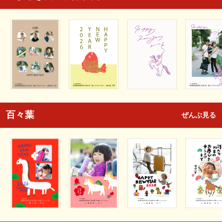
百々葉
ぜんぶ見る