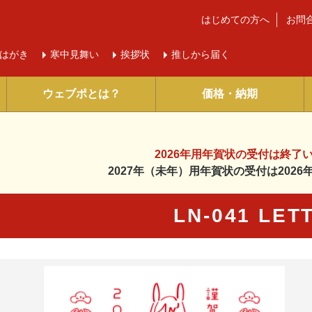
はじめての方へ
お問
はがき
寒中
見舞い
挨拶状
推しから届く
ウェブポとは？
価格・納期
2026年用年賀状の受付は
終了
2027年（未年）用年賀状の受付は
202
LN-041 LET
に入り