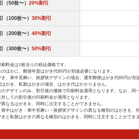
引（50枚〜）
20%割引
引（100枚〜）
30%割引
引（200枚〜）
40%割引
引（300枚〜）
50%割引
印刷料金は1枚当りの税込価格です。
金のほかに、郵便年賀はがき代85円が別途必要になります。
がき、寒中見舞い、挨拶状デザインの場合、通常郵便はがき代85円が別
賀はがき、私製はがきの場合、はがき代はかかりません。
象のデザインのみ、割引後の価格で印刷料金適用となります。なお、同
に対しての割引後の印刷料金が適用となります。
が異なるはがきを、同時に注文することができません。
・喪中はがき・寒中見舞い・挨拶状デザインの異なる種別のはがきを、
がきと私製はがきの異なる種別のはがきを、同時に注文することができ