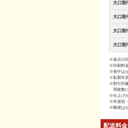
大口割
大口割
大口割
大口割
※表示の
※印刷料
※喪中は
※私製年
※割引対
用枚数
※仕上げ
※年賀状
※郵便は
配送料金