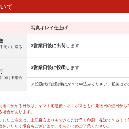
ついて
写真キレイ
仕上げ
送
3営業日後に出荷
します
手元）に送る
3営業日後に投函
します
行
に届ける場合
※投函代行は郵便はがきで申込みください。私製はが
】
配送にかかる日数は、ヤマト宅急便・ネコポスともに発送日の翌日から
る場合があります。
りしたご注文は、上記目安よりもできるだけ早く印刷・発送できるよう
数をいただく場合もございます。あらかじめご了承ください。