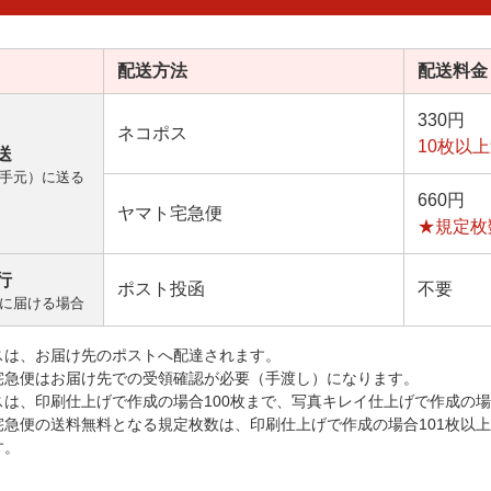
配送方法
配送料金
330円
ネコポス
10枚以
送
手元）に送る
660円
ヤマト宅急便
★規定枚
行
ポスト投函
不要
に届ける場合
スは、お届け先のポストへ配達されます。
宅急便はお届け先での受領確認が必要（手渡し）になります。
スは、印刷仕上げで作成の場合100枚まで、写真キレイ仕上げで作成の場
宅急便の送料無料となる規定枚数は、印刷仕上げで作成の場合101枚以
す。