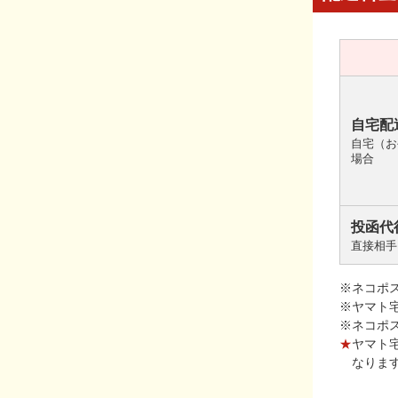
自宅配
自宅（お
場合
投函代
直接相手
※ネコポ
※ヤマト
※ネコポ
★
ヤマト
なりま