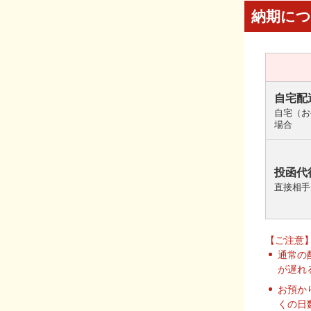
納期に
自宅配
自宅（お
場合
投函代
直接相手
【ご注意
通常の
が遅れ
お預か
くの日